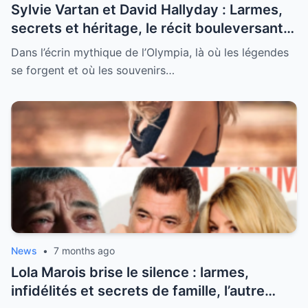
Sylvie Vartan et David Hallyday : Larmes,
secrets et héritage, le récit bouleversant
d’un hommage historique à Johnny à
Dans l’écrin mythique de l’Olympia, là où les légendes
l’Olympia
se forgent et où les souvenirs…
News
•
7 months ago
Lola Marois brise le silence : larmes,
infidélités et secrets de famille, l’autre