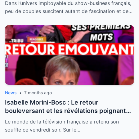
visage de Jean-Marie Bigard enfin dévoilé
Dans l’univers impitoyable du show-business français,
peu de couples suscitent autant de fascination et de…
News
•
7 months ago
Isabelle Morini-Bosc : Le retour
bouleversant et les révélations poignantes
après la perte de son mari
Le monde de la télévision française a retenu son
souffle ce vendredi soir. Sur le…