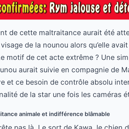
nt de cette maltraitance aurait été att
 visage de la nounou alors qu’elle avai
 Le motif de cet acte extrême ? Une si
nounou aurait suivie en compagnie de M
ve et ce besoin de contrôle absolu inte
alité de la star une fois les caméras é
tance animale et indifférence blâmable
rrête pas là. Le sort de Kawa, le chien 