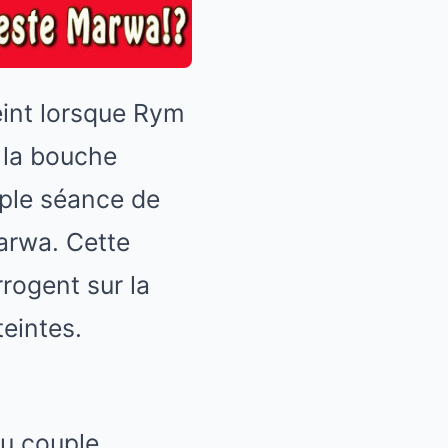
eint lorsque Rym
t la bouche
mple séance de
arwa. Cette
rrogent sur la
teintes.
du couple