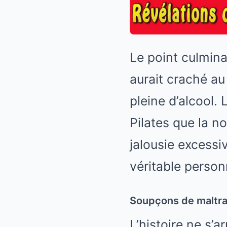
Le point culmina
aurait craché au
pleine d’alcool.
Pilates que la 
jalousie excessi
véritable personn
Soupçons de maltrai
L’histoire ne s’a