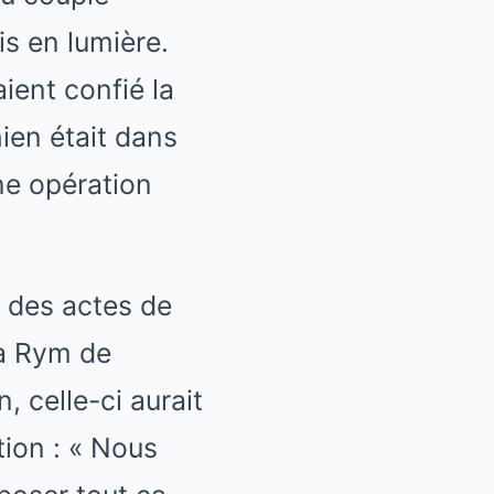
s en lumière.
ient confié la
hien était dans
ne opération
é des actes de
 à Rym de
, celle-ci aurait
ion : « Nous