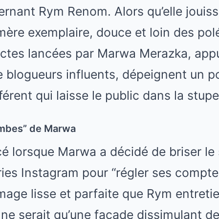
rnant Rym Renom. Alors qu’elle jouissai
ère exemplaire, douce et loin des pol
ectes lancées par Marwa Merazka, app
 blogueurs influents, dépeignent un po
érent qui laisse le public dans la stupe
ombes” de Marwa
 lorsque Marwa a décidé de briser le s
ries Instagram pour “régler ses compt
mage lisse et parfaite que Rym entretie
ne serait qu’une façade dissimulant d