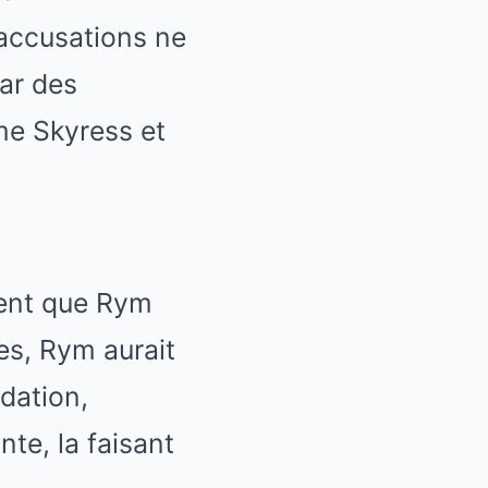
accusations ne
ar des
me Skyress et
ement que Rym
es, Rym aurait
dation,
te, la faisant