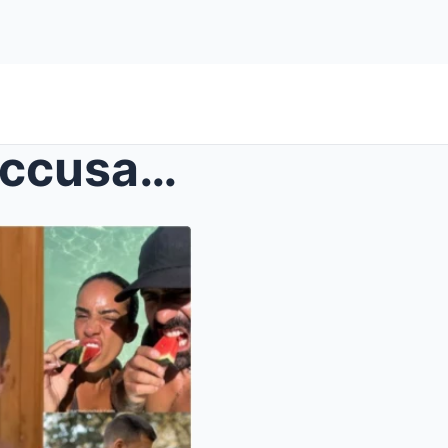
Rym Renom démasquée : Accusations de maltraitance ...