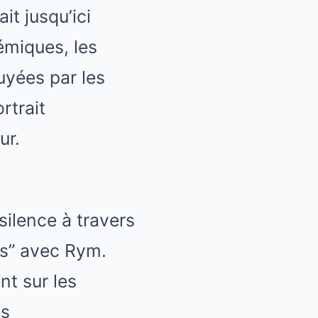
t jusqu’ici
émiques, les
uyées par les
rtrait
ur.
ilence à travers
es” avec Rym.
nt sur les
es