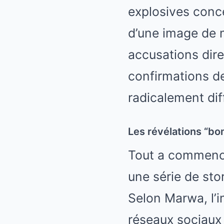
explosives conce
d’une image de m
accusations dir
confirmations de
radicalement diff
Les révélations “b
Tout a commencé
une série de sto
Selon Marwa, l’i
réseaux sociaux 