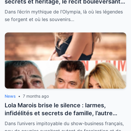
secrets et héritage, le récit bouleversant
d’un hommage historique à Johnny à
Dans l’écrin mythique de l’Olympia, là où les légendes
l’Olympia
se forgent et où les souvenirs…
News
•
7 months ago
Lola Marois brise le silence : larmes,
infidélités et secrets de famille, l’autre
visage de Jean-Marie Bigard enfin dévoilé
Dans l’univers impitoyable du show-business français,
peu de couples suscitent autant de fascination et de…