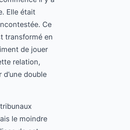
 Elle était
r incontestée. Ce
st transformé en
iment de jouer
tte relation,
r d’une double
 tribunaux
ais le moindre