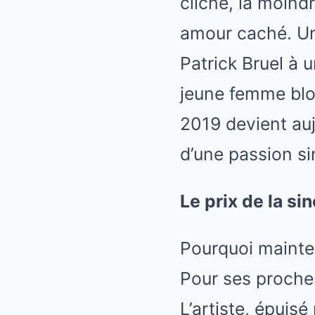
cliché, la moind
amour caché. Une
Patrick Bruel à
jeune femme blo
2019 devient auj
d’une passion si
Le prix de la si
Pourquoi mainten
Pour ses proches
L’artiste, épuis