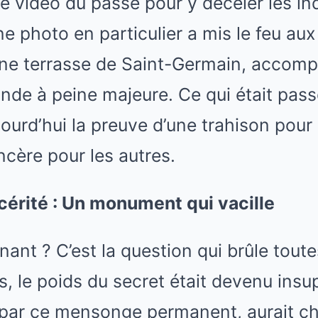
re vidéo du passé pour y déceler les in
 photo en particulier a mis le feu aux
 une terrasse de Saint-Germain, accom
nde à peine majeure. Ce qui était pass
ourd’hui la preuve d’une trahison pour 
ncère pour les autres.
ncérité : Un monument qui vacille
ant ? C’est la question qui brûle toutes
, le poids du secret était devenu insu
é par ce mensonge permanent, aurait cho