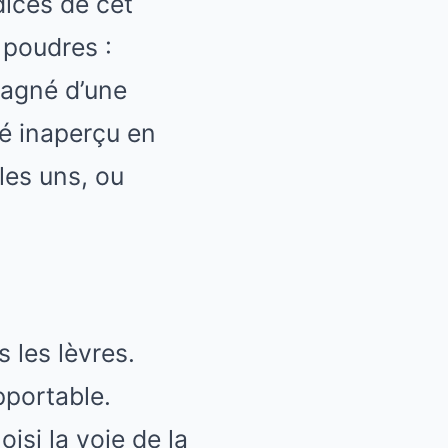
dices de cet
 poudres :
pagné d’une
é inaperçu en
les uns, ou
 les lèvres.
pportable.
isi la voie de la