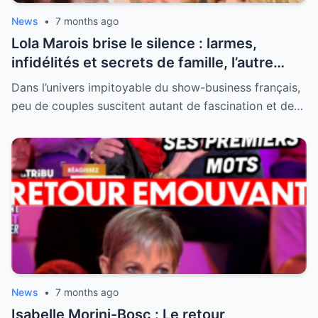
News
•
7 months ago
Lola Marois brise le silence : larmes,
infidélités et secrets de famille, l’autre
visage de Jean-Marie Bigard enfin dévoilé
Dans l’univers impitoyable du show-business français,
peu de couples suscitent autant de fascination et de…
News
•
7 months ago
Isabelle Morini-Bosc : Le retour