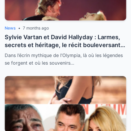
News
•
7 months ago
Sylvie Vartan et David Hallyday : Larmes,
secrets et héritage, le récit bouleversant
d’un hommage historique à Johnny à
Dans l’écrin mythique de l’Olympia, là où les légendes
l’Olympia
se forgent et où les souvenirs…