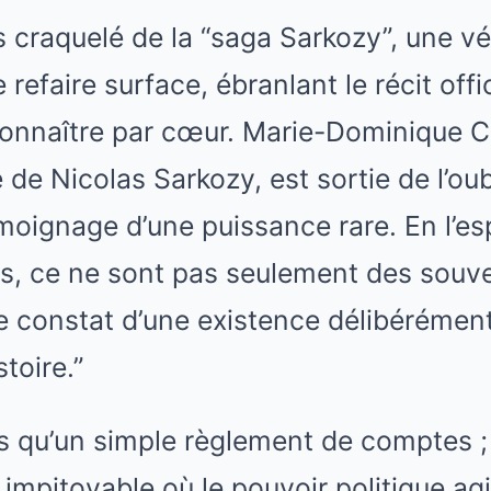
is craquelé de la “saga Sarkozy”, une v
 refaire surface, ébranlant le récit offi
onnaître par cœur. Marie-Dominique Cul
de Nicolas Sarkozy, est sortie de l’ou
émoignage d’une puissance rare. En l’e
s, ce ne sont pas seulement des souven
e constat d’une existence délibérément
stoire.”
as qu’un simple règlement de comptes ; 
impitoyable où le pouvoir politique a