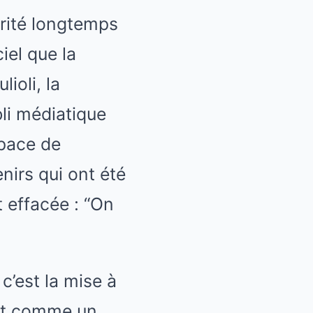
érité longtemps
ciel que la
ioli, la
bli médiatique
space de
irs qui ont été
 effacée : “On
c’est la mise à
git comme un