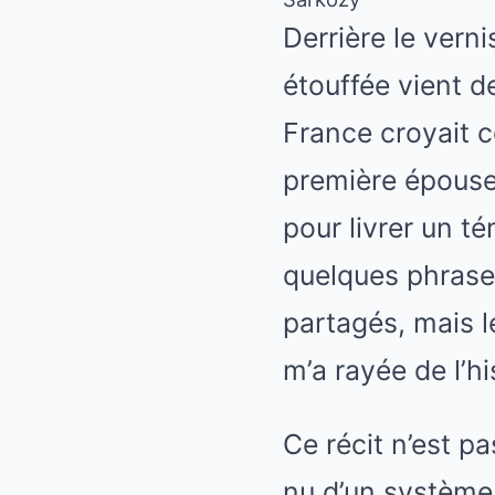
Derrière le vern
étouffée vient de
France croyait c
première épouse 
pour livrer un t
quelques phrase
partagés, mais l
m’a rayée de l’hi
Ce récit n’est p
nu d’un système 