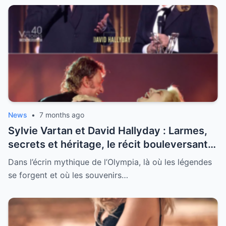
News
•
7 months ago
Sylvie Vartan et David Hallyday : Larmes,
secrets et héritage, le récit bouleversant
d’un hommage historique à Johnny à
Dans l’écrin mythique de l’Olympia, là où les légendes
l’Olympia
se forgent et où les souvenirs…