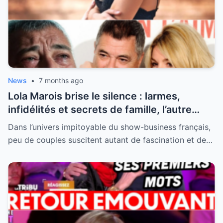
News
•
7 months ago
Lola Marois brise le silence : larmes,
infidélités et secrets de famille, l’autre
visage de Jean-Marie Bigard enfin dévoilé
Dans l’univers impitoyable du show-business français,
peu de couples suscitent autant de fascination et de…