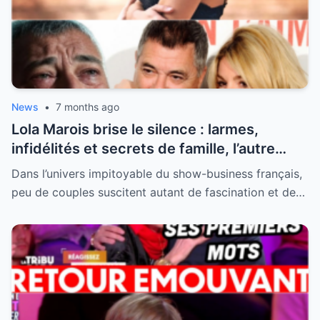
News
•
7 months ago
Lola Marois brise le silence : larmes,
infidélités et secrets de famille, l’autre
visage de Jean-Marie Bigard enfin dévoilé
Dans l’univers impitoyable du show-business français,
peu de couples suscitent autant de fascination et de…