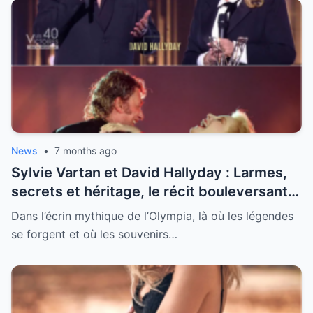
News
•
7 months ago
Sylvie Vartan et David Hallyday : Larmes,
secrets et héritage, le récit bouleversant
d’un hommage historique à Johnny à
Dans l’écrin mythique de l’Olympia, là où les légendes
l’Olympia
se forgent et où les souvenirs…