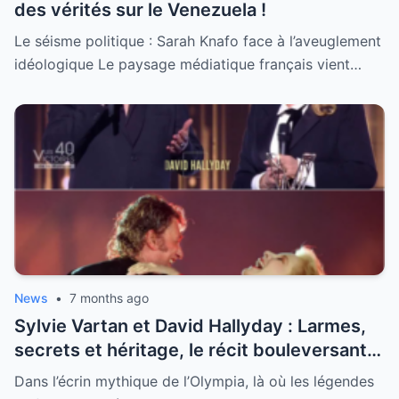
des vérités sur le Venezuela !
Le séisme politique : Sarah Knafo face à l’aveuglement
idéologique Le paysage médiatique français vient…
News
•
7 months ago
Sylvie Vartan et David Hallyday : Larmes,
secrets et héritage, le récit bouleversant
d’un hommage historique à Johnny à
Dans l’écrin mythique de l’Olympia, là où les légendes
l’Olympia