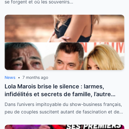
se forgent et où les souvenirs…
News
•
7 months ago
Lola Marois brise le silence : larmes,
infidélités et secrets de famille, l’autre
visage de Jean-Marie Bigard enfin dévoilé
Dans l’univers impitoyable du show-business français,
peu de couples suscitent autant de fascination et de…