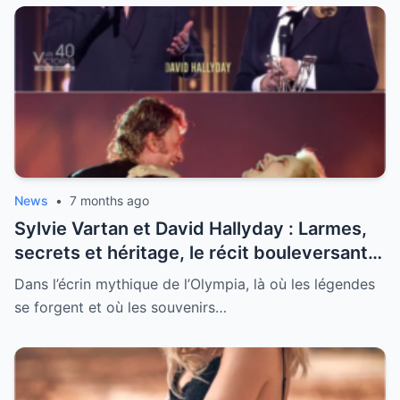
News
•
7 months ago
Sylvie Vartan et David Hallyday : Larmes,
secrets et héritage, le récit bouleversant
d’un hommage historique à Johnny à
Dans l’écrin mythique de l’Olympia, là où les légendes
l’Olympia
se forgent et où les souvenirs…