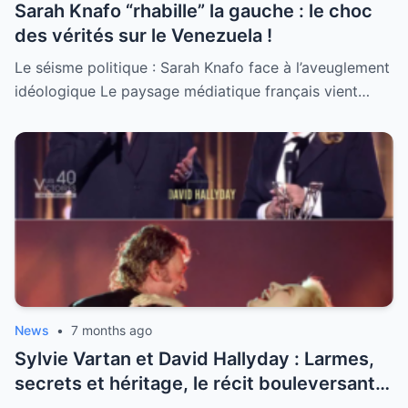
Sarah Knafo “rhabille” la gauche : le choc
des vérités sur le Venezuela !
Le séisme politique : Sarah Knafo face à l’aveuglement
idéologique Le paysage médiatique français vient…
News
•
7 months ago
Sylvie Vartan et David Hallyday : Larmes,
secrets et héritage, le récit bouleversant
d’un hommage historique à Johnny à