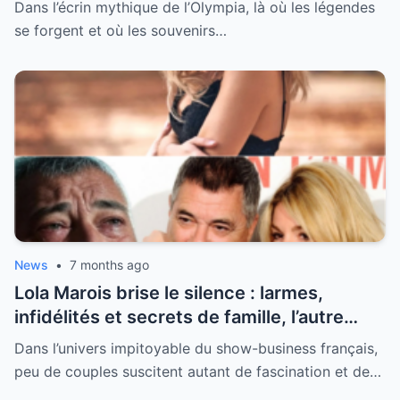
Dans l’écrin mythique de l’Olympia, là où les légendes
l’Olympia
se forgent et où les souvenirs…
News
•
7 months ago
Lola Marois brise le silence : larmes,
infidélités et secrets de famille, l’autre
visage de Jean-Marie Bigard enfin dévoilé
Dans l’univers impitoyable du show-business français,
peu de couples suscitent autant de fascination et de…