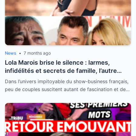
News
•
7 months ago
Lola Marois brise le silence : larmes,
infidélités et secrets de famille, l’autre
visage de Jean-Marie Bigard enfin dévoilé
Dans l’univers impitoyable du show-business français,
peu de couples suscitent autant de fascination et de…