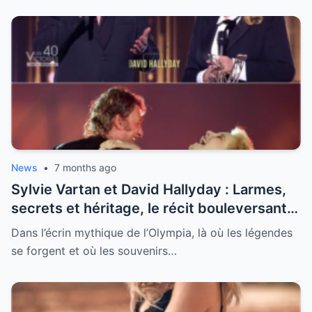
News
•
7 months ago
Sylvie Vartan et David Hallyday : Larmes,
secrets et héritage, le récit bouleversant
d’un hommage historique à Johnny à
Dans l’écrin mythique de l’Olympia, là où les légendes
l’Olympia
se forgent et où les souvenirs…