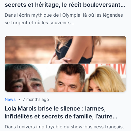
secrets et héritage, le récit bouleversant
d’un hommage historique à Johnny à
Dans l’écrin mythique de l’Olympia, là où les légendes
l’Olympia
se forgent et où les souvenirs…
News
•
7 months ago
Lola Marois brise le silence : larmes,
infidélités et secrets de famille, l’autre
visage de Jean-Marie Bigard enfin dévoilé
Dans l’univers impitoyable du show-business français,