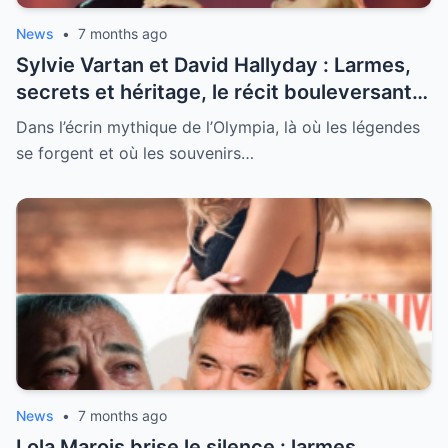
News
•
7 months ago
Sylvie Vartan et David Hallyday : Larmes,
secrets et héritage, le récit bouleversant
d’un hommage historique à Johnny à
Dans l’écrin mythique de l’Olympia, là où les légendes
l’Olympia
se forgent et où les souvenirs…
News
•
7 months ago
Lola Marois brise le silence : larmes,