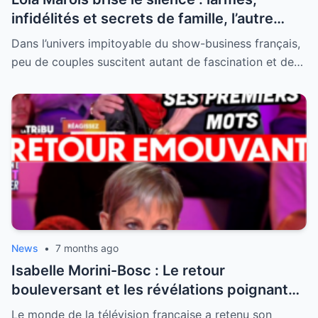
infidélités et secrets de famille, l’autre
visage de Jean-Marie Bigard enfin dévoilé
Dans l’univers impitoyable du show-business français,
peu de couples suscitent autant de fascination et de…
News
•
7 months ago
Isabelle Morini-Bosc : Le retour
bouleversant et les révélations poignantes
après la perte de son mari
Le monde de la télévision française a retenu son