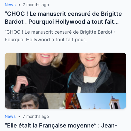
News
•
7 months ago
“CHOC ! Le manuscrit censuré de Brigitte
Bardot : Pourquoi Hollywood a tout fait
pour le détruire…”
347 pages de vérité
“CHOC ! Le manuscrit censuré de Brigitte Bardot :
pure, enfermées dans un coffre-fort
Pourquoi Hollywood a tout fait pour…
pendant 40 ans ! En 1974, BB a tout
balancé : les abus de pouvoir, les
producteurs prédateurs và cái hệ thống đã
suýt giết chết bà. Pourquoi l’éditeur a-t-il
eu si peur de publier ce livre ? “C’est trop
dangereux”, disaient-ils. Aujourd’hui, les
mots qui ont terrifié l’industrie du cinéma
refont surface…
News
•
7 months ago
“Elle était la Française moyenne” : Jean-