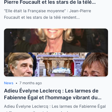
Pierre Foucault et les stars de la télé
rendent un ultime hommage poignant à
“Elle était la Française moyenne” : Jean-Pierre
Evelyne Leclercq à Nice
Foucault et les stars de la télé rendent…
News
•
7 months ago
Adieu Évelyne Leclercq : Les larmes de
Fabienne Égal et l’hommage vibrant du
monde de la télé à Nice
Adieu Évelyne Leclercq : Les larmes de Fabienne Égal