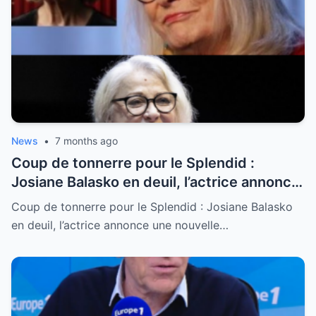
News
•
7 months ago
Coup de tonnerre pour le Splendid :
Josiane Balasko en deuil, l’actrice annonce
une nouvelle déchirante qui bouleverse
Coup de tonnerre pour le Splendid : Josiane Balasko
ses fans
en deuil, l’actrice annonce une nouvelle…