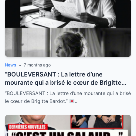
News
•
7 months ago
“BOULEVERSANT : La lettre d’une
mourante qui a brisé le cœur de Brigitte
Bardot.”
À 53 ans, Brigitte pensait avoir
“BOULEVERSANT : La lettre d’une mourante qui a brisé
tout vu, tout vécu. Mais cette enveloppe
le cœur de Brigitte Bardot.”
…
sans adresse de retour contenait des mots
qu’elle n’oubliera jamais. “Vous avez sauvé
ma vie il y a 25 ans.” Découvrez l’histoire
de Claire, l’inconnue qui a montré à la star