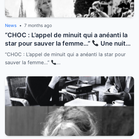
News
•
7 months ago
“CHOC : L’appel de minuit qui a anéanti la
star pour sauver la femme…”
Une nuit
froide de décembre 1973, à la Madrague.
“CHOC : L’appel de minuit qui a anéanti la star pour
Brigitte Bardot raccroche le téléphone và
sauver la femme…”
…
thế giới của bà sụp đổ… hay đúng hơn là
bắt đầu lại. Pourquoi a-t-elle décidé, à 39
ans và đang ở đỉnh cao vinh quang, de tout
plaquer en un instant ? Cái giá của sự nổi
tiếng đã trở nên quá đắt. Découvrez le
secret de cette nuit où “B.B.” est morte
pour laisser place à Brigitte.