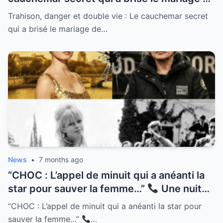
Mimie Mathy et Benoist Gérard
Trahison, danger et double vie : Le cauchemar secret
qui a brisé le mariage de…
News
•
7 months ago
“CHOC : L’appel de minuit qui a anéanti la
star pour sauver la femme…”
Une nuit
froide de décembre 1973, à la Madrague.
“CHOC : L’appel de minuit qui a anéanti la star pour
Brigitte Bardot raccroche le téléphone và
sauver la femme…”
…