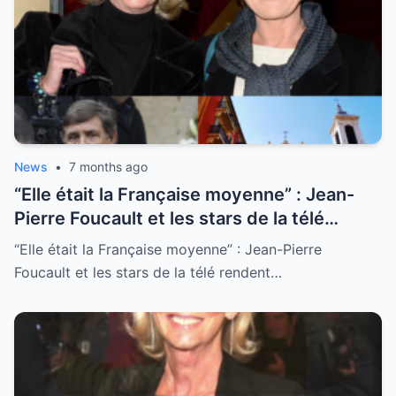
producteurs prédateurs và cái hệ thống đã
suýt giết chết bà. Pourquoi l’éditeur a-t-il
eu si peur de publier ce livre ? “C’est trop
dangereux”, disaient-ils. Aujourd’hui, les
mots qui ont terrifié l’industrie du cinéma
refont surface…
News
•
7 months ago
“Elle était la Française moyenne” : Jean-
Pierre Foucault et les stars de la télé
rendent un ultime hommage poignant à
“Elle était la Française moyenne” : Jean-Pierre
Evelyne Leclercq à Nice
Foucault et les stars de la télé rendent…