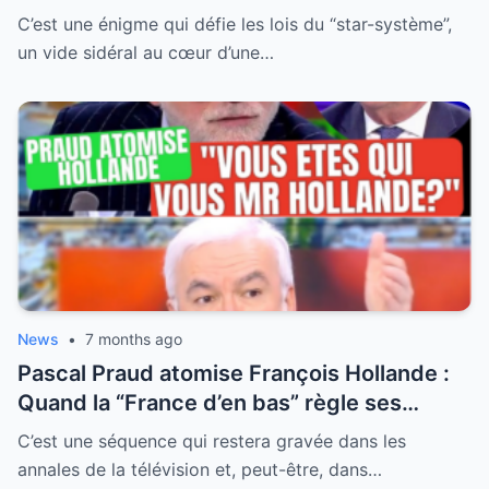
famille qui a choisi l’effacement
C’est une énigme qui défie les lois du “star-système”,
un vide sidéral au cœur d’une…
News
•
7 months ago
Pascal Praud atomise François Hollande :
Quand la “France d’en bas” règle ses
comptes avec l’arrogance d’une élite faillie
C’est une séquence qui restera gravée dans les
annales de la télévision et, peut-être, dans…