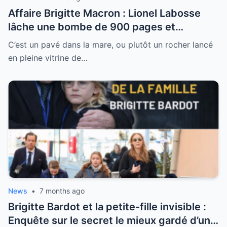
Affaire Brigitte Macron : Lionel Labosse
lâche une bombe de 900 pages et
dénonce “l’omerta d’État” sur le plus grand
C’est un pavé dans la mare, ou plutôt un rocher lancé
tabou de la Ve République
en pleine vitrine de…
News
•
7 months ago
Brigitte Bardot et la petite-fille invisible :
Enquête sur le secret le mieux gardé d’une