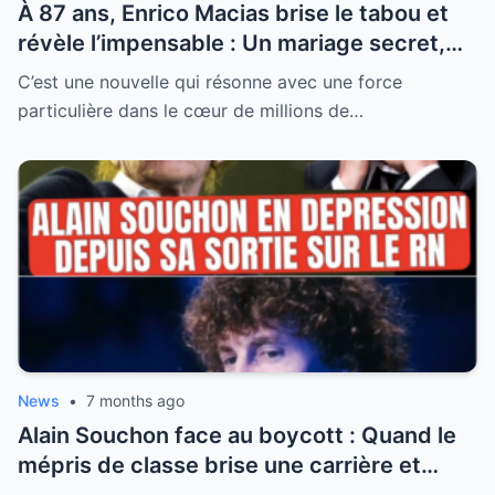
À 87 ans, Enrico Macias brise le tabou et
révèle l’impensable : Un mariage secret,
une promesse éternelle et la vérité sur sa
C’est une nouvelle qui résonne avec une force
nouvelle vie
particulière dans le cœur de millions de…
News
•
7 months ago
Alain Souchon face au boycott : Quand le
mépris de classe brise une carrière et