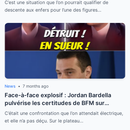
révèle la fracture française
C’est une situation que l’on pourrait qualifier de
descente aux enfers pour l’une des figures…
News
•
7 months ago
Face-à-face explosif : Jordan Bardella
pulvérise les certitudes de BFM sur
l’immigration et le Conseil constitutionnel
C’était une confrontation que l’on attendait électrique,
et elle n’a pas déçu. Sur le plateau…