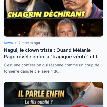
News
•
7 months ago
Nagui, le clown triste : Quand Mélanie
Page révèle enfin la “tragique vérité” et les
blessures secrètes de l’animateur préféré
C’est une confession qui résonne comme un coup de
des Français
tonnerre dans le ciel serein du…