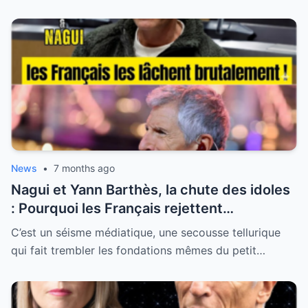
News
•
7 months ago
Nagui et Yann Barthès, la chute des idoles
: Pourquoi les Français rejettent
massivement les “donneurs de leçons” de
C’est un séisme médiatique, une secousse tellurique
la télévision
qui fait trembler les fondations mêmes du petit…