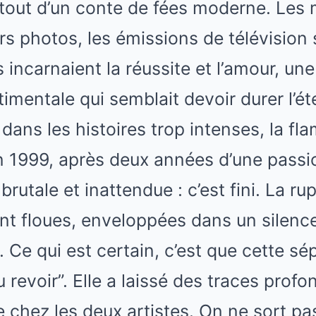
t tout d’un conte de fées moderne. Les
urs photos, les émissions de télévision 
s incarnaient la réussite et l’amour, une
timentale qui semblait devoir durer l’ét
ns les histoires trop intenses, la fla
 En 1999, après deux années d’une passio
rutale et inattendue : c’est fini. La ru
ent floues, enveloppées dans un silen
 Ce qui est certain, c’est que cette sé
 revoir”. Elle a laissé des traces profo
e chez les deux artistes. On ne sort p