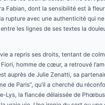
ara Fabian, dont la sensibilité est à fleu
a rupture avec une authenticité qui ne
entre les lignes de ses textes la doule
 vie a repris ses droits, tentant de colm
 Fiori, homme de cœur, a retrouvé l’am
est auprès de Julie Zenatti, sa partena
 de Paris”, qu’il a cherché du réconfort
de-Lys, la fiancée délaissée de Phœbu
 vraie vie. Une ironie du sort ou une 