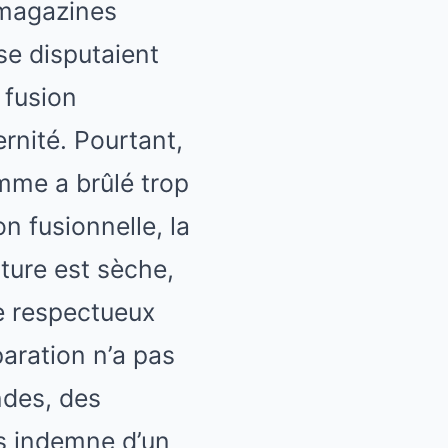
 magazines
se disputaient
 fusion
ernité. Pourtant,
mme a brûlé trop
n fusionnelle, la
pture est sèche,
ce respectueux
paration n’a pas
ndes, des
as indemne d’un