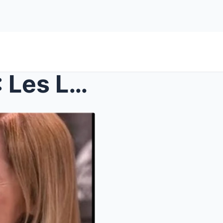
Patrick Fiori et Lara Fabian : Les Larmes de la Vé...