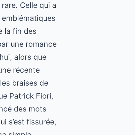
rare. Celle qui a
res emblématiques
 la fin des
 par une romance
hui, alors que
 une récente
les braises de
e Patrick Fiori,
noncé des mots
i s’est fissurée,
ne simple