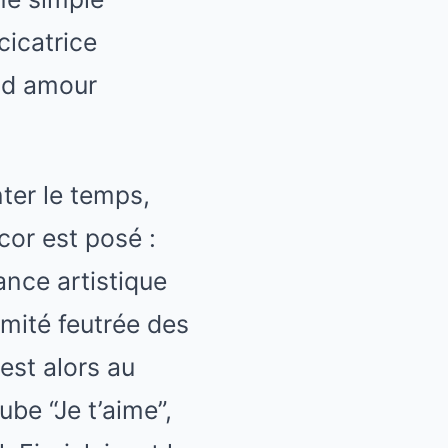
cicatrice
and amour
ter le temps,
or est posé :
ance artistique
timité feutrée des
est alors au
be “Je t’aime”,