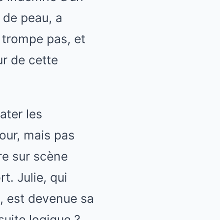
r de peau, a
 trompe pas, et
ur de cette
ater les
our, mais pas
ire sur scène
. Julie, qui
s, est devenue sa
suite logique ?