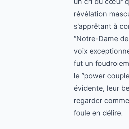
un cri du cœur qu
révélation masc
s’apprêtant à co
“Notre-Dame de 
voix exceptionne
fut un foudroiem
le “power couple
évidente, leur b
regarder comme 
foule en délire.