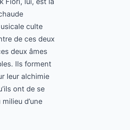
iori, lui, est la
 chaude
usicale culte
ntre de ces deux
e ces deux âmes
les. Ils forment
r leur alchimie
’ils ont de se
 milieu d’une