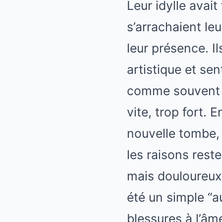
Leur idylle avai
s’arrachaient le
leur présence. Il
artistique et sen
comme souvent da
vite, trop fort.
nouvelle tombe, b
les raisons rest
mais douloureux.
été un simple “au
blessures à l’âm