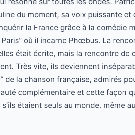
i résonne sur toutes les ondes. Patrick F
uline du moment, sa voix puissante et
nquérir la France grâce à la comédie m
Paris” où il incarne Phœbus. La renco
lles était écrite, mais la rencontre d
ent. Très vite, ils deviennent inséparab
” de la chanson française, admirés pou
eauté complémentaire et cette façon qu
s’ils étaient seuls au monde, même au