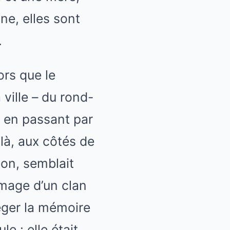
ne, elles sont
.
ors que le
ville – du rond-
, en passant par
 là, aux côtés de
ion, semblait
’image d’un clan
éger la mémoire
le : elle était