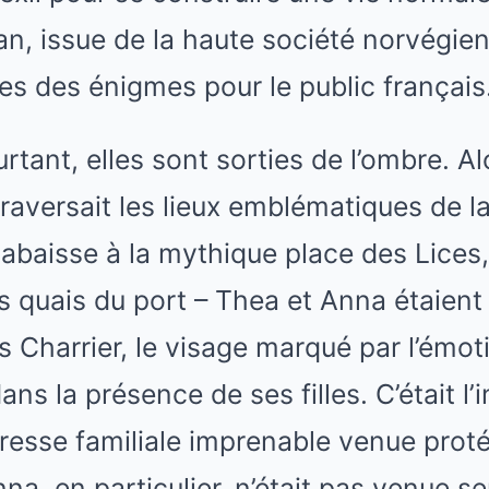
n, issue de la haute société norvégien
s des énigmes pour le public français
rtant, elles sont sorties de l’ombre. Al
raversait les lieux emblématiques de la 
llabaisse à la mythique place des Lices
 les quais du port – Thea et Anna étaient
as Charrier, le visage marqué par l’émot
ans la présence de ses filles. C’était l
resse familiale imprenable venue prot
na, en particulier, n’était pas venue seu