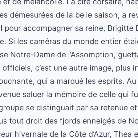
e et de mélancolie. La cité corsaire, ha
êtes démesurées de la belle saison, a r
 pour accompagner sa reine, Brigitte 
e. Si les caméras du monde entier étai
glise Notre-Dame de l’Assomption, guetta
 officiels, c’est une autre image, plus i
touchante, qui a marqué les esprits. Au 
nue saluer la mémoire de celle qui fut
 groupe se distinguait par sa retenue et
us tout droit des fjords enneigés de N
ceur hivernale de la Côte d’Azur, Thea 