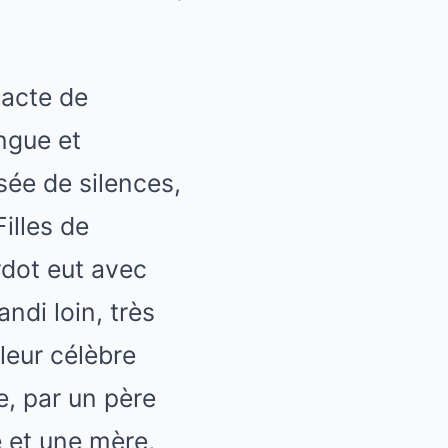
 acte de
ongue et
ssée de silences,
illes de
rdot eut avec
ndi loin, très
leur célèbre
e, par un père
e et une mère,