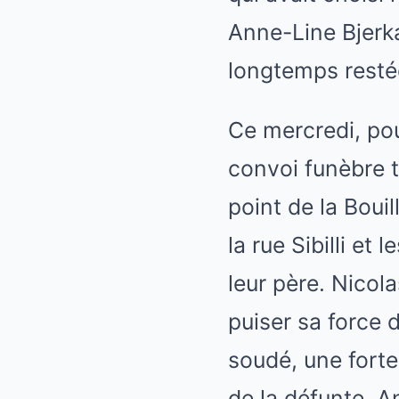
Anne-Line Bjerka
longtemps restée
Ce mercredi, pou
convoi funèbre t
point de la Boui
la rue Sibilli et
leur père. Nicol
puiser sa force d
soudé, une forte
de la défunte. An