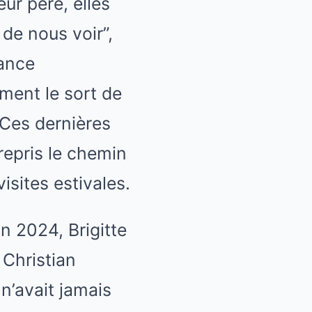
ur père, elles
 de nous voir”,
tance
ement le sort de
 Ces dernières
repris le chemin
isites estivales.
n 2024, Brigitte
 Christian
 n’avait jamais