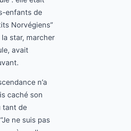
s-enfants de
tits Norvégiens”
la star, marcher
le, avait
uvant.
descendance n’a
ais caché son
u tant de
 “Je ne suis pas