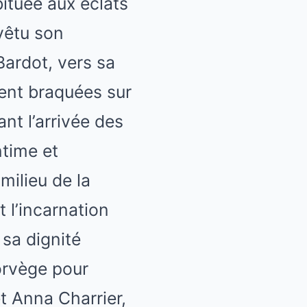
bituée aux éclats
evêtu son
Bardot, vers sa
ent braquées sur
nt l’arrivée des
ntime et
milieu de la
 l’incarnation
 sa dignité
orvège pour
et Anna Charrier,