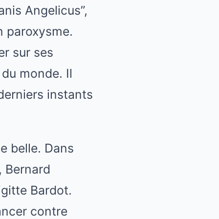
anis Angelicus”,
on paroxysme.
er sur ses
e du monde. Il
derniers instants
ue belle. Dans
, Bernard
igitte Bardot.
ancer contre