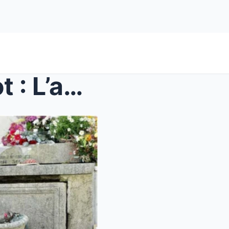
Obsèques de Brigitte Bardot : L’adieu déchir...