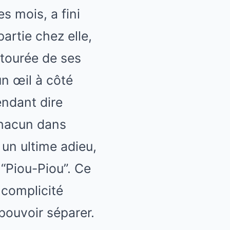
es mois, a fini
partie chez elle,
ntourée de ses
un œil à côté
endant dire
chacun dans
 un ultime adieu,
 “Piou-Piou”. Ce
 complicité
 pouvoir séparer.