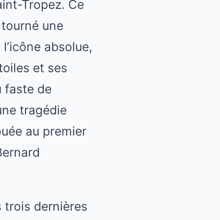
aint-Tropez. Ce
a tourné une
 l’icône absolue,
étoiles et ses
 faste de
une tragédie
ouée au premier
Bernard
s trois dernières