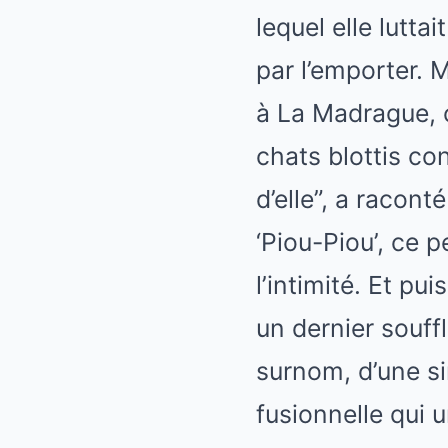
lequel elle lutta
par l’emporter. M
à La Madrague, c
chats blottis con
d’elle”, a racont
‘Piou-Piou’, ce
l’intimité. Et pu
un dernier souff
surnom, d’une si
fusionnelle qui 