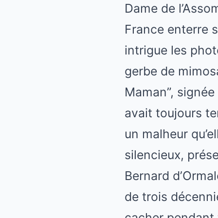
Dame de l’Assomp
France enterre s
intrigue les pho
gerbe de mimosa 
Maman”, signée N
avait toujours te
un malheur qu’elle
silencieux, prése
Bernard d’Ormal
de trois décenni
cacher pendant 