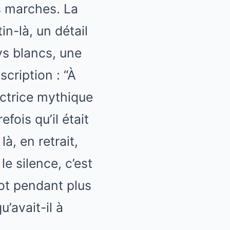
s marches. La
n-là, un détail
ys blancs, une
cription : “À
actrice mythique
efois qu’il était
là, en retrait,
le silence, c’est
ot pendant plus
’avait-il à