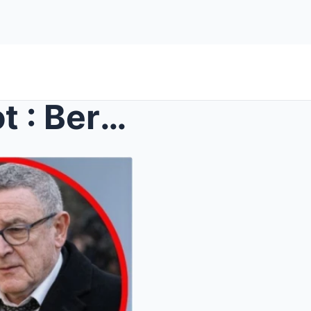
Obsèques de Brigitte Bardot : Bernard d’Ormale Rév...