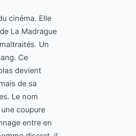
du cinéma. Elle
n de La Madrague
maltraités. Un
sang. Ce
olas devient
amais de sa
les. Le nom
t une coupure
onnage entre en
homme discret, il