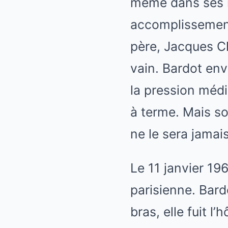
même dans ses mé
accomplissement,
père, Jacques Ch
vain. Bardot env
la pression médi
à terme. Mais son
ne le sera jamais
Le 11 janvier 19
parisienne. Bardo
bras, elle fuit l