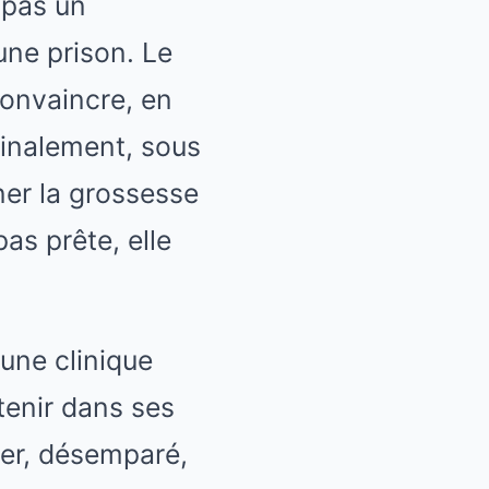
 pas un
une prison. Le
convaincre, en
 Finalement, sous
ner la grossesse
pas prête, elle
 une clinique
 tenir dans ses
rier, désemparé,