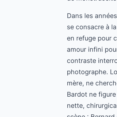
Dans les années 
se consacre à l
en refuge pour c
amour infini pou
contraste interr
photographe. Loi
mère, ne cherche
Bardot ne figure
nette, chirurgic
scène : Bernard 