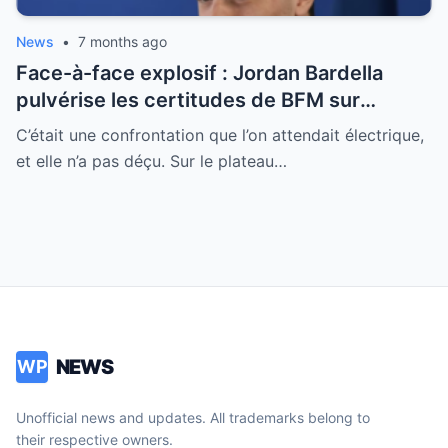
News
•
7 months ago
Face-à-face explosif : Jordan Bardella
pulvérise les certitudes de BFM sur
l’immigration et le Conseil constitutionnel
C’était une confrontation que l’on attendait électrique,
et elle n’a pas déçu. Sur le plateau…
NEWS
WP
Unofficial news and updates. All trademarks belong to
their respective owners.