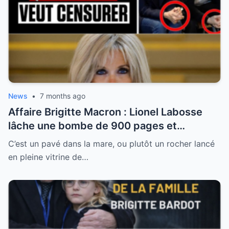
News
•
7 months ago
Affaire Brigitte Macron : Lionel Labosse
lâche une bombe de 900 pages et
dénonce “l’omerta d’État” sur le plus grand
C’est un pavé dans la mare, ou plutôt un rocher lancé
tabou de la Ve République
en pleine vitrine de…