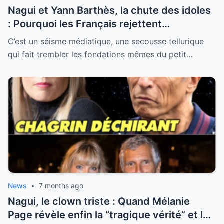
Nagui et Yann Barthès, la chute des idoles
: Pourquoi les Français rejettent
massivement les “donneurs de leçons” de
C’est un séisme médiatique, une secousse tellurique
la télévision
qui fait trembler les fondations mêmes du petit…
News
•
7 months ago
Nagui, le clown triste : Quand Mélanie
Page révèle enfin la “tragique vérité” et les