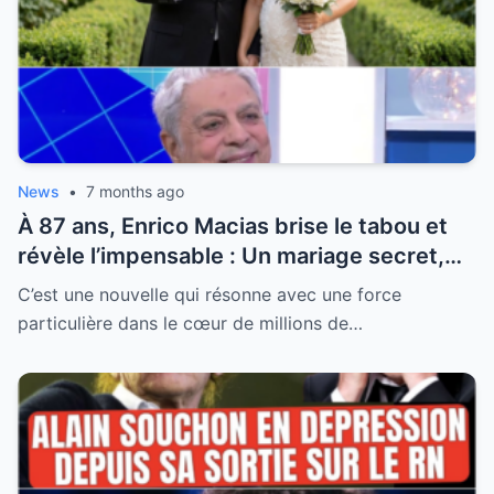
News
•
7 months ago
À 87 ans, Enrico Macias brise le tabou et
révèle l’impensable : Un mariage secret,
une promesse éternelle et la vérité sur sa
C’est une nouvelle qui résonne avec une force
nouvelle vie
particulière dans le cœur de millions de…