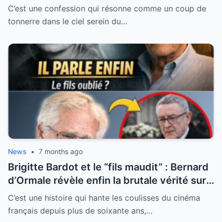
blessures secrètes de l’animateur préféré
C’est une confession qui résonne comme un coup de
des Français
tonnerre dans le ciel serein du…
News
•
7 months ago
Brigitte Bardot et le “fils maudit” : Bernard
d’Ormale révèle enfin la brutale vérité sur
une maternité sacrifiée
C’est une histoire qui hante les coulisses du cinéma
français depuis plus de soixante ans,…