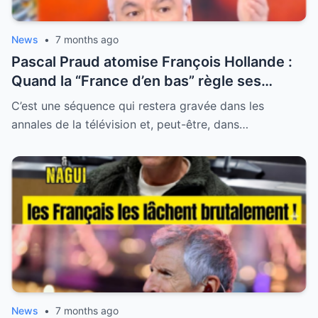
News
•
7 months ago
Pascal Praud atomise François Hollande :
Quand la “France d’en bas” règle ses
comptes avec l’arrogance d’une élite faillie
C’est une séquence qui restera gravée dans les
annales de la télévision et, peut-être, dans…
News
•
7 months ago