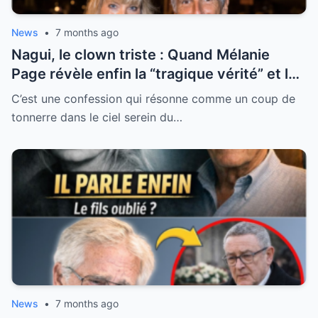
News
•
7 months ago
Nagui, le clown triste : Quand Mélanie
Page révèle enfin la “tragique vérité” et les
blessures secrètes de l’animateur préféré
C’est une confession qui résonne comme un coup de
des Français
tonnerre dans le ciel serein du…
News
•
7 months ago