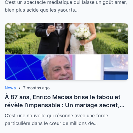
C’est un spectacle médiatique qui laisse un goût amer,
bien plus acide que les yaourts…
News
•
7 months ago
À 87 ans, Enrico Macias brise le tabou et
révèle l’impensable : Un mariage secret,
une promesse éternelle et la vérité sur sa
C’est une nouvelle qui résonne avec une force
nouvelle vie
particulière dans le cœur de millions de…