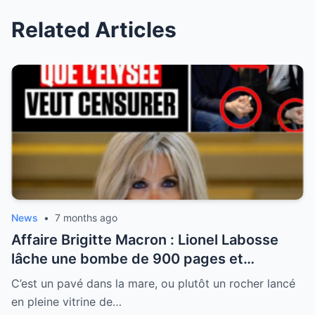
Related Articles
News
•
7 months ago
Affaire Brigitte Macron : Lionel Labosse
lâche une bombe de 900 pages et
dénonce “l’omerta d’État” sur le plus grand
C’est un pavé dans la mare, ou plutôt un rocher lancé
tabou de la Ve République
en pleine vitrine de…