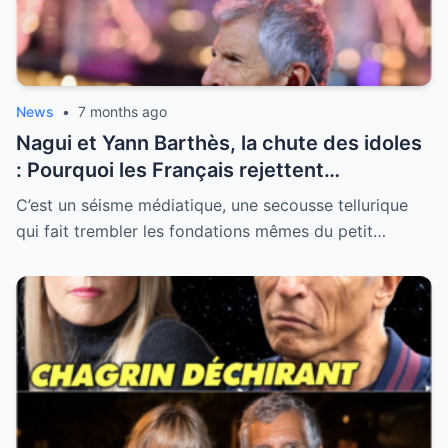
News
•
7 months ago
Nagui et Yann Barthès, la chute des idoles
: Pourquoi les Français rejettent
massivement les “donneurs de leçons” de
C’est un séisme médiatique, une secousse tellurique
la télévision
qui fait trembler les fondations mêmes du petit…