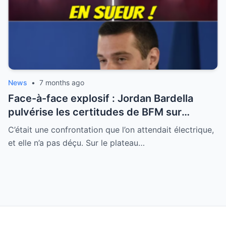
News
•
7 months ago
Face-à-face explosif : Jordan Bardella
pulvérise les certitudes de BFM sur
l’immigration et le Conseil constitutionnel
C’était une confrontation que l’on attendait électrique,
et elle n’a pas déçu. Sur le plateau…