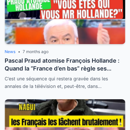
News
•
7 months ago
Pascal Praud atomise François Hollande :
Quand la “France d’en bas” règle ses
comptes avec l’arrogance d’une élite faillie
C’est une séquence qui restera gravée dans les
annales de la télévision et, peut-être, dans…