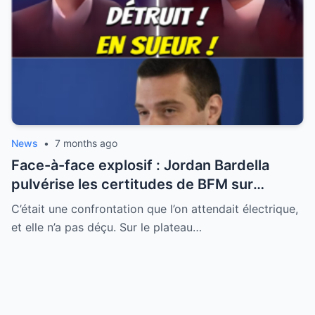
News
•
7 months ago
Face-à-face explosif : Jordan Bardella
pulvérise les certitudes de BFM sur
l’immigration et le Conseil constitutionnel
C’était une confrontation que l’on attendait électrique,
et elle n’a pas déçu. Sur le plateau…