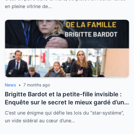
tabou de la Ve République
en pleine vitrine de…
News
•
7 months ago
Brigitte Bardot et la petite-fille invisible :
Enquête sur le secret le mieux gardé d’une
famille qui a choisi l’effacement
C’est une énigme qui défie les lois du “star-système”,
un vide sidéral au cœur d’une…