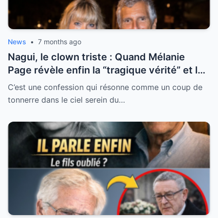
News
•
7 months ago
Nagui, le clown triste : Quand Mélanie
Page révèle enfin la “tragique vérité” et les
blessures secrètes de l’animateur préféré
C’est une confession qui résonne comme un coup de
des Français
tonnerre dans le ciel serein du…