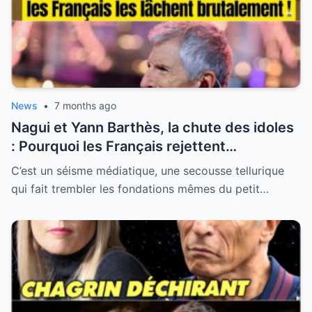
News
•
7 months ago
Nagui et Yann Barthès, la chute des idoles
: Pourquoi les Français rejettent
massivement les “donneurs de leçons” de
C’est un séisme médiatique, une secousse tellurique
la télévision
qui fait trembler les fondations mêmes du petit…