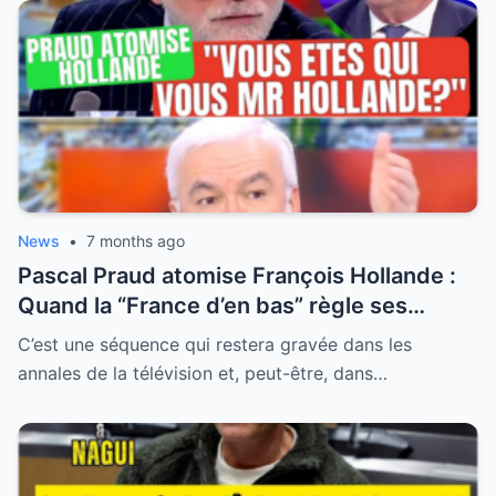
News
•
7 months ago
Pascal Praud atomise François Hollande :
Quand la “France d’en bas” règle ses
comptes avec l’arrogance d’une élite faillie
C’est une séquence qui restera gravée dans les
annales de la télévision et, peut-être, dans…