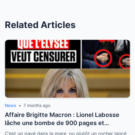
Related Articles
News
•
7 months ago
Affaire Brigitte Macron : Lionel Labosse
lâche une bombe de 900 pages et
dénonce “l’omerta d’État” sur le plus grand
C’est un pavé dans la mare, ou plutôt un rocher lancé