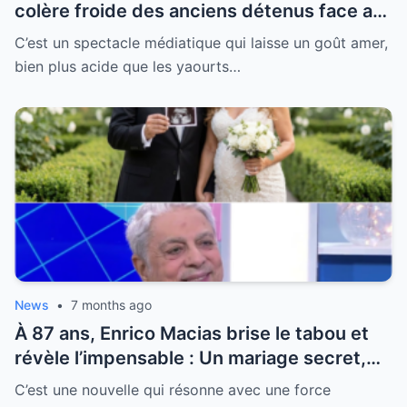
colère froide des anciens détenus face au
“Sarko-show” indécent
C’est un spectacle médiatique qui laisse un goût amer,
bien plus acide que les yaourts…
News
•
7 months ago
À 87 ans, Enrico Macias brise le tabou et
révèle l’impensable : Un mariage secret,
une promesse éternelle et la vérité sur sa
C’est une nouvelle qui résonne avec une force