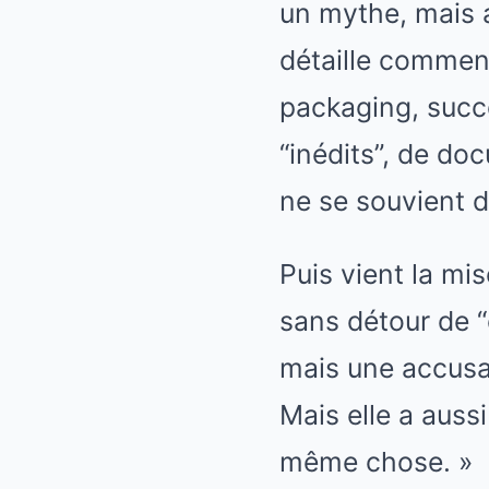
un mythe, mais 
détaille commen
packaging, succe
“inédits”, de do
ne se souvient d
Puis vient la mis
sans détour de “c
mais une accusat
Mais elle a auss
même chose. »