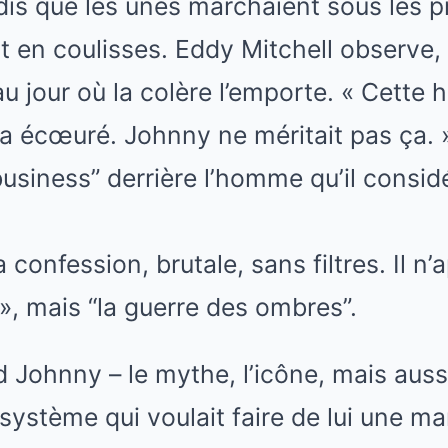
dis que les unes marchaient sous les p
nt en coulisses. Eddy Mitchell observe,
u jour où la colère l’emporte. « Cette h
’a écœuré. Johnny ne méritait pas ça. »
e business” derrière l’homme qu’il cons
onfession, brutale, sans filtres. Il n’a
 », mais “la guerre des ombres”.
d Johnny – le mythe, l’icône, mais aussi
système qui voulait faire de lui une mar