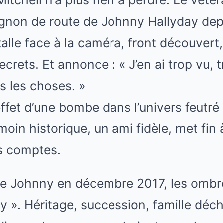
itchell n’a plus rien à perdre. Le vété
gnon de route de Johnny Hallyday dep
talle face à la caméra, front découvert,
ecrets. Et annonce : « J’en ai trop vu, 
is les choses. »
’effet d’une bombe dans l’univers feutr
moin historique, un ami fidèle, met fin 
es comptes.
de Johnny en décembre 2017, les ombre
y ». Héritage, succession, famille déch