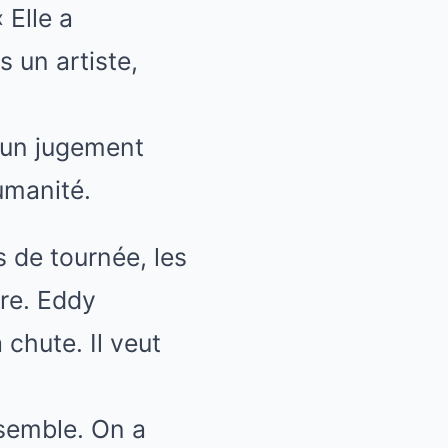
 Elle a
 un artiste,
’un jugement
umanité.
s de tournée, les
ire. Eddy
 chute. Il veut
nsemble. On a