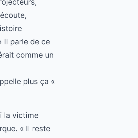
rojecteurs,
 écoute,
istoire
 Il parle de ce
idérait comme un
ppelle plus ça «
 la victime
que. « Il reste