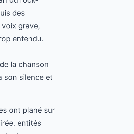
ran du rock-
uis des
 voix grave,
trop entendu.
é de la chanson
à son silence et
s ont plané sur
irée, entités