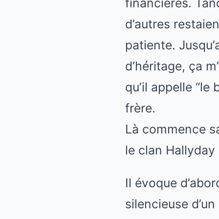
financières. Tan
d’autres restaie
patiente. Jusqu’a
d’héritage, ça m
qu’il appelle “l
frère.
Là commence sa c
le clan Hallyday
Il évoque d’abor
silencieuse d’un 