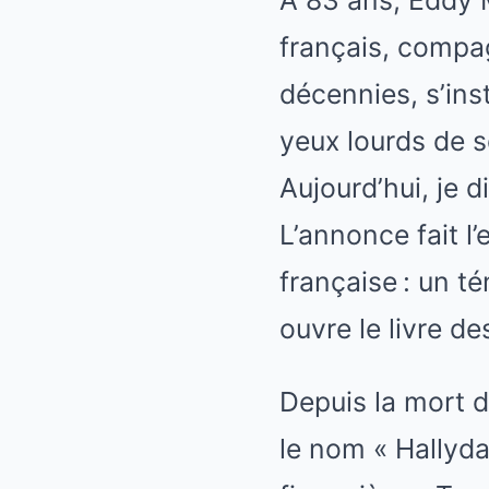
À 83 ans, Eddy M
français, compa
décennies, s’ins
yeux lourds de s
Aujourd’hui, je d
L’annonce fait l
française : un té
ouvre le livre d
Depuis la mort 
le nom « Hallyda