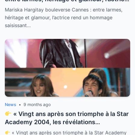
rend un hommage saisissant à sa mère
Mariska Hargitay bouleverse Cannes : entre larmes,
Jayne Mansfield, ressuscitant l’âge d’or
héritage et glamour, l’actrice rend un hommage
d’Hollywood sous les projecteurs français
saisissant…
News
•
9 months ago
« Vingt ans après son triomphe à la Star
Academy 2004, les révélations
bouleversantes sur Grégory Lemarchal :
« Vingt ans après son triomphe à la Star Academy