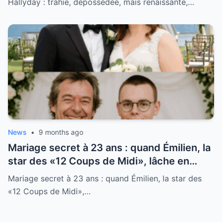
Hallyday : trahie, dépossédée, mais renaissante,…
revanche !
News
•
9 months ago
Mariage secret à 23 ans : quand Émilien, la
star des «12 Coups de Midi», lâche en
direct un aveu qui fait vaciller l’émission, et
Mariage secret à 23 ans : quand Émilien, la star des
déclenche une onde de choc dans toute la
«12 Coups de Midi»,…
France