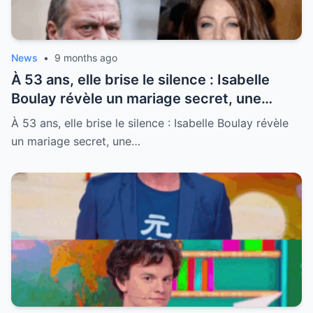
News
•
9 months ago
À 53 ans, elle brise le silence : Isabelle
Boulay révèle un mariage secret, une
passion interdite et l’identité de l’homme
À 53 ans, elle brise le silence : Isabelle Boulay révèle
qui a tout détruit – le choc d’un séisme
un mariage secret, une…
dans la chanson française