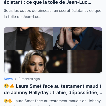
éclatant : ce que la toile de Jean-Luc
Reichmann cache vraiment — entre
Sous les coups de pinceau, un secret éclatant : ce que
lumière, ombres et émotions, un message
la toile de Jean-Luc…
bouleversant qui remet en cause tout ce
que l’on croyait savoir sur lui.
News
•
9 months ago
Laura Smet face au testament maudit
de Johnny Hallyday : trahie, dépossédée,
mais renaissante, l’histoire d’une fille
Laura Smet face au testament maudit de Johnny
blessée devenue icône de force et de