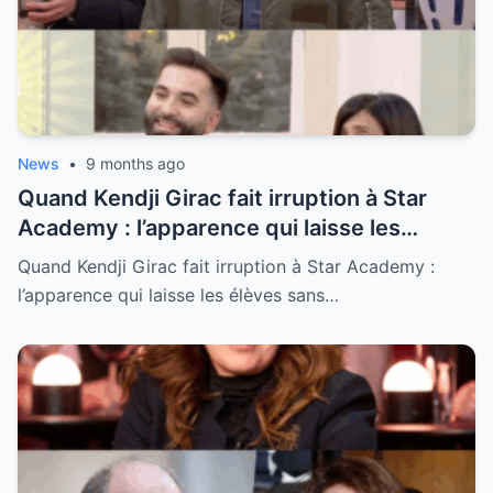
News
•
9 months ago
Quand Kendji Girac fait irruption à Star
Academy : l’apparence qui laisse les
élèves sans voix et déclenche des
Quand Kendji Girac fait irruption à Star Academy :
murmures « Il est encore plus beau en vrai
l’apparence qui laisse les élèves sans…
!