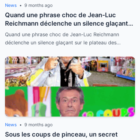
News
•
9 months ago
Quand une phrase choc de Jean-Luc
Reichmann déclenche un silence glaçant
sur le plateau des 12 Coups de Midi : tous
Quand une phrase choc de Jean-Luc Reichmann
les regards braqués sur Cyprien,
déclenche un silence glaçant sur le plateau des…
abasourdi
News
•
9 months ago
Sous les coups de pinceau, un secret