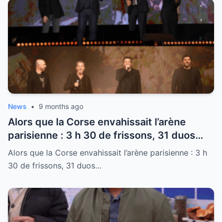
News
•
9 months ago
Alors que la Corse envahissait l’arène
parisienne : 3 h 30 de frissons, 31 duos
inoubliables, le cœur de Pagny qui bat, et
Alors que la Corse envahissait l’arène parisienne : 3 h
les larmes de Fiori qui coulent
30 de frissons, 31 duos…