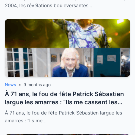
promesses, larmes, secrets et le destin
2004, les révélations bouleversantes…
brisé d’un ange de la chanson française »
News
•
9 months ago
À 71 ans, le fou de fête Patrick Sébastien
largue les amarres : “Ils me cassent les
couilles !”, il quitte le Lot pour implanter
À 71 ans, le fou de fête Patrick Sébastien largue les
son « Plus Petit Cabaret du Monde » au fin
amarres : “Ils me…
fond de la Corrèze