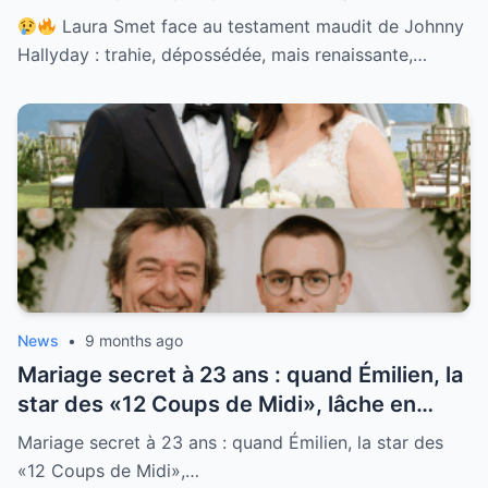
mais renaissante, l’histoire d’une fille
Laura Smet face au testament maudit de Johnny
blessée devenue icône de force et de
Hallyday : trahie, dépossédée, mais renaissante,…
revanche !
News
•
9 months ago
Mariage secret à 23 ans : quand Émilien, la
star des «12 Coups de Midi», lâche en
direct un aveu qui fait vaciller l’émission, et
Mariage secret à 23 ans : quand Émilien, la star des
déclenche une onde de choc dans toute la
«12 Coups de Midi»,…