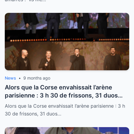
fond de la Corrèze
News
•
9 months ago
Alors que la Corse envahissait l’arène
parisienne : 3 h 30 de frissons, 31 duos
inoubliables, le cœur de Pagny qui bat, et
Alors que la Corse envahissait l’arène parisienne : 3 h
les larmes de Fiori qui coulent
30 de frissons, 31 duos…