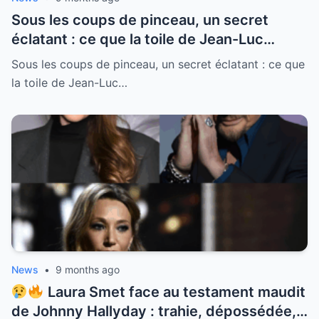
Sous les coups de pinceau, un secret
éclatant : ce que la toile de Jean-Luc
Reichmann cache vraiment — entre
Sous les coups de pinceau, un secret éclatant : ce que
lumière, ombres et émotions, un message
la toile de Jean-Luc…
bouleversant qui remet en cause tout ce
que l’on croyait savoir sur lui.
News
•
9 months ago
Laura Smet face au testament maudit
de Johnny Hallyday : trahie, dépossédée,