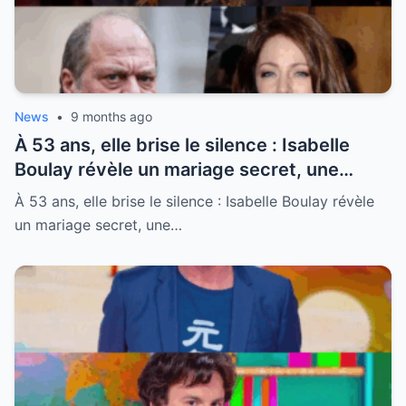
News
•
9 months ago
À 53 ans, elle brise le silence : Isabelle
Boulay révèle un mariage secret, une
passion interdite et l’identité de l’homme
À 53 ans, elle brise le silence : Isabelle Boulay révèle
qui a tout détruit – le choc d’un séisme
un mariage secret, une…
dans la chanson française