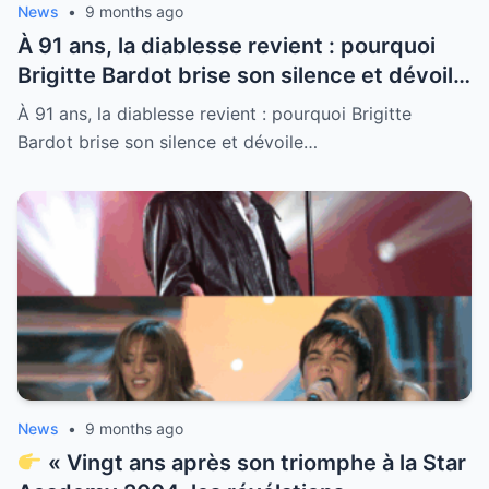
News
•
9 months ago
À 91 ans, la diablesse revient : pourquoi
Brigitte Bardot brise son silence et dévoile
tout — quatres mariages, amours
À 91 ans, la diablesse revient : pourquoi Brigitte
flamboyantes, bêtes sauvages et regrets
Bardot brise son silence et dévoile…
jamais éteints
News
•
9 months ago
« Vingt ans après son triomphe à la Star