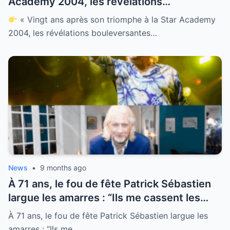
Academy 2004, les révélations
bouleversantes sur Grégory Lemarchal :
« Vingt ans après son triomphe à la Star Academy
promesses, larmes, secrets et le destin
2004, les révélations bouleversantes…
brisé d’un ange de la chanson française »
News
•
9 months ago
À 71 ans, le fou de fête Patrick Sébastien
largue les amarres : “Ils me cassent les
couilles !”, il quitte le Lot pour implanter
À 71 ans, le fou de fête Patrick Sébastien largue les
son « Plus Petit Cabaret du Monde » au fin
amarres : “Ils me…