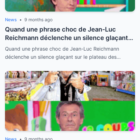
News
•
9 months ago
Quand une phrase choc de Jean-Luc
Reichmann déclenche un silence glaçant
sur le plateau des 12 Coups de Midi : tous
Quand une phrase choc de Jean-Luc Reichmann
les regards braqués sur Cyprien,
déclenche un silence glaçant sur le plateau des…
abasourdi
News
•
9 months ago