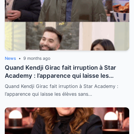
News
•
9 months ago
Quand Kendji Girac fait irruption à Star
Academy : l’apparence qui laisse les
élèves sans voix et déclenche des
Quand Kendji Girac fait irruption à Star Academy :
murmures « Il est encore plus beau en vrai
l’apparence qui laisse les élèves sans…
!