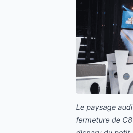
Le paysage audio
fermeture de C8
disparu du petit