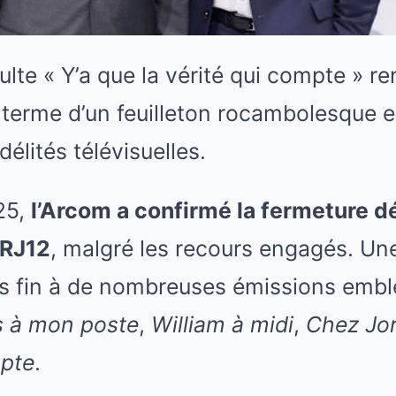
te « Y’a que la vérité qui compte » re
 terme d’un feuilleton rocambolesque e
délités télévisuelles.
25,
l’Arcom a confirmé la fermeture dé
NRJ12
, malgré les recours engagés. Un
mis fin à de nombreuses émissions emb
 à mon poste
,
William à midi
,
Chez Jo
mpte
.