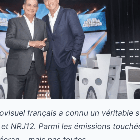
visuel français a connu un véritable 
 et NRJ12. Parmi les émissions touchée
 écran… mais pas toutes.