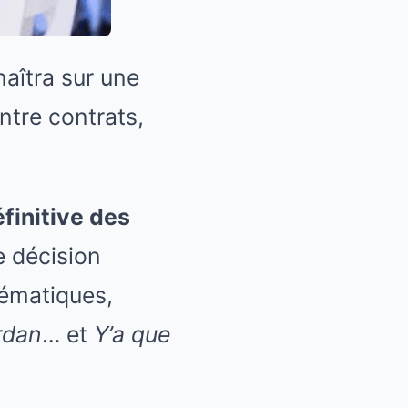
naîtra sur une
ntre contrats,
finitive des
e décision
lématiques,
rdan
… et
Y’a que