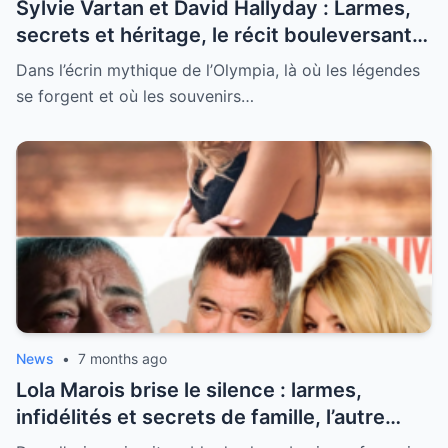
Sylvie Vartan et David Hallyday : Larmes,
secrets et héritage, le récit bouleversant
d’un hommage historique à Johnny à
Dans l’écrin mythique de l’Olympia, là où les légendes
l’Olympia
se forgent et où les souvenirs…
News
•
7 months ago
Lola Marois brise le silence : larmes,
infidélités et secrets de famille, l’autre
visage de Jean-Marie Bigard enfin dévoilé