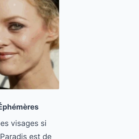
s Éphémères
des visages si
Paradis est de