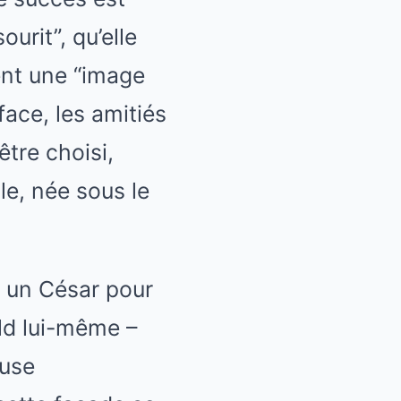
ourit”, qu’elle
ent une “image
face, les amitiés
être choisi,
lle, née sous le
c un César pour
ld lui-même –
muse