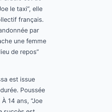
e le taxi”, elle
lectif français.
bandonnée par
 cache une femme
lieu de repos”
sa est issue
e durée. Poussée
 À 14 ans, “Joe
e succès est