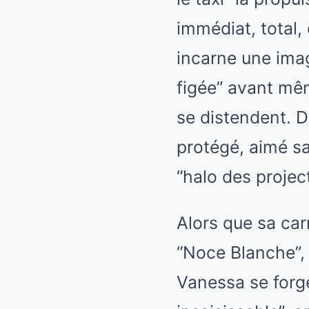
immédiat, total, 
incarne une imag
figée” avant mêm
se distendent. Da
protégé, aimé san
“halo des projec
Alors que sa car
“Noce Blanche”, 
Vanessa se forge