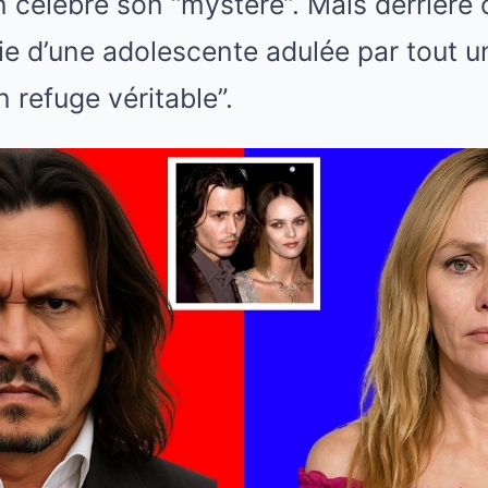
on célèbre son “mystère”. Mais derrière
ie d’une adolescente adulée par tout 
 refuge véritable”.