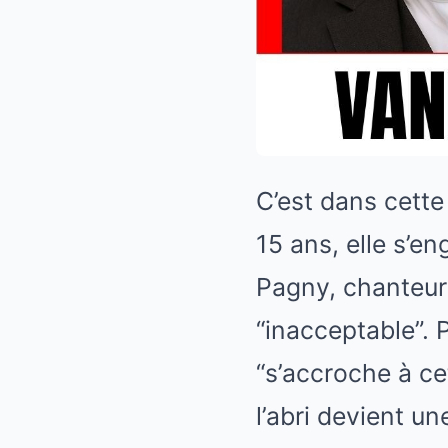
C’est dans cette 
15 ans, elle s’e
Pagny, chanteur 
“inacceptable”. P
“s’accroche à c
l’abri devient u