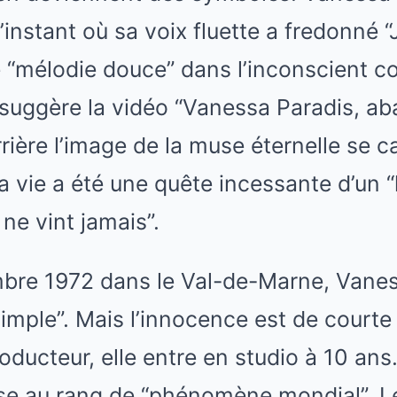
’instant où sa voix fluette a fredonné “Jo
“mélodie douce” dans l’inconscient col
suggère la vidéo “Vanessa Paradis, a
rrière l’image de la muse éternelle se
la vie a été une quête incessante d’un “
 ne vint jamais”.
bre 1972 dans le Val-de-Marne, Vanes
imple”. Mais l’innocence est de court
oducteur, elle entre en studio à 10 ans.
ulse au rang de “phénomène mondial”. L