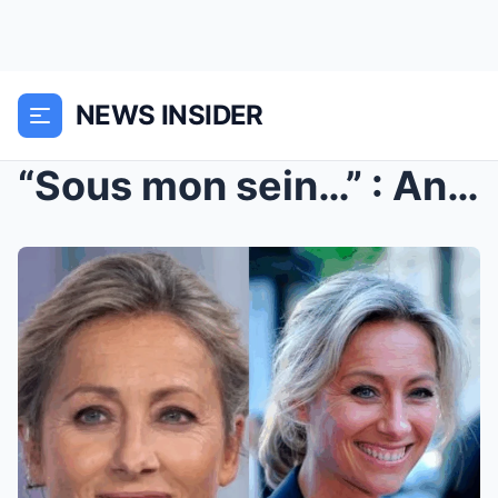
NEWS INSIDER
“Sous mon sein…” : Anne-Sophie Lapix (53 ans) en r...