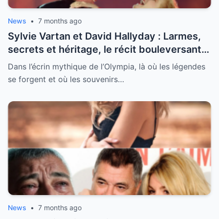
News
•
7 months ago
Sylvie Vartan et David Hallyday : Larmes,
secrets et héritage, le récit bouleversant
d’un hommage historique à Johnny à
Dans l’écrin mythique de l’Olympia, là où les légendes
l’Olympia
se forgent et où les souvenirs…
News
•
7 months ago