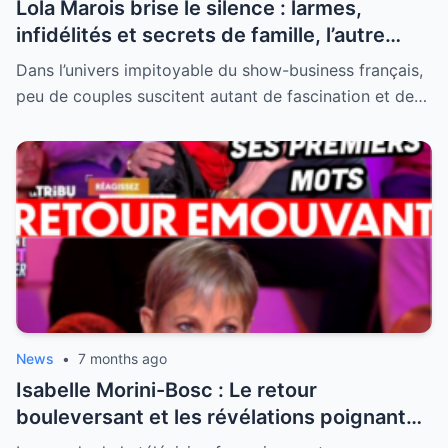
Lola Marois brise le silence : larmes,
infidélités et secrets de famille, l’autre
visage de Jean-Marie Bigard enfin dévoilé
Dans l’univers impitoyable du show-business français,
peu de couples suscitent autant de fascination et de…
News
•
7 months ago
Isabelle Morini-Bosc : Le retour
bouleversant et les révélations poignantes
après la perte de son mari