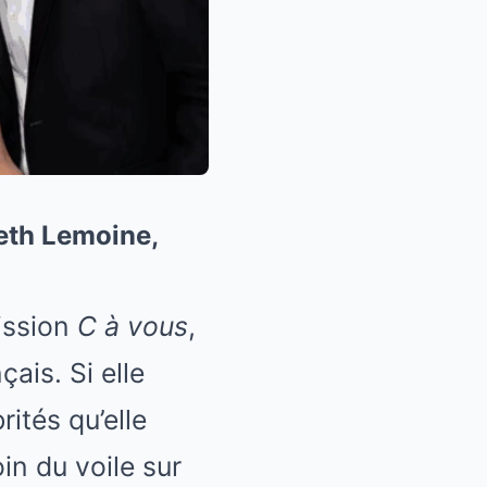
beth Lemoine,
ission
C à vous
,
ais. Si elle
rités qu’elle
oin du voile sur