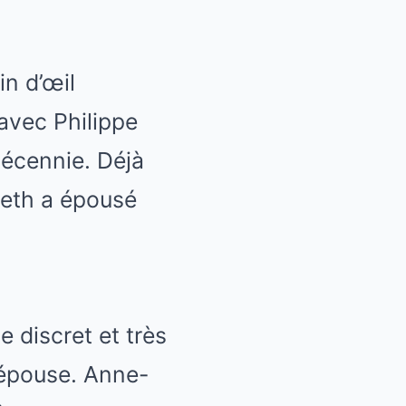
in d’œil
 avec Philippe
décennie. Déjà
beth a épousé
 discret et très
 épouse. Anne-