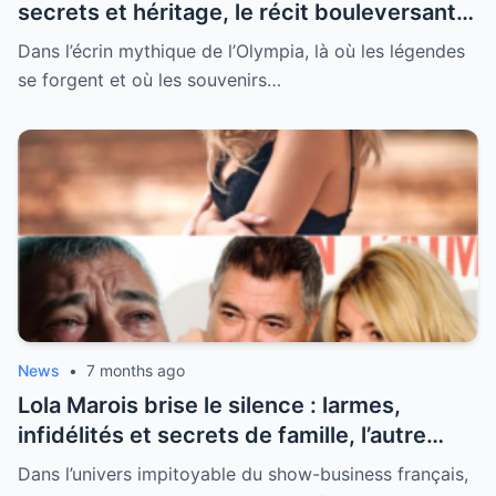
secrets et héritage, le récit bouleversant
d’un hommage historique à Johnny à
Dans l’écrin mythique de l’Olympia, là où les légendes
l’Olympia
se forgent et où les souvenirs…
News
•
7 months ago
Lola Marois brise le silence : larmes,
infidélités et secrets de famille, l’autre
visage de Jean-Marie Bigard enfin dévoilé
Dans l’univers impitoyable du show-business français,