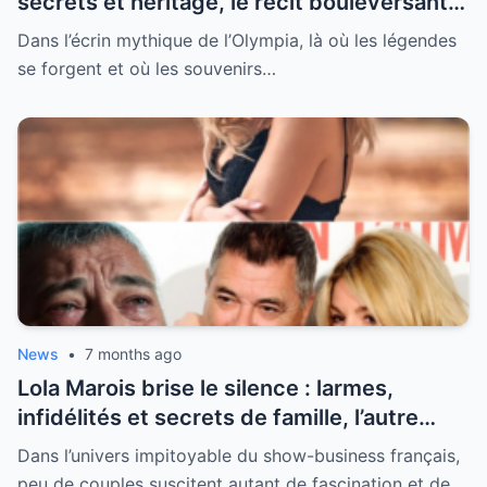
secrets et héritage, le récit bouleversant
d’un hommage historique à Johnny à
Dans l’écrin mythique de l’Olympia, là où les légendes
l’Olympia
se forgent et où les souvenirs…
News
•
7 months ago
Lola Marois brise le silence : larmes,
infidélités et secrets de famille, l’autre
visage de Jean-Marie Bigard enfin dévoilé
Dans l’univers impitoyable du show-business français,
peu de couples suscitent autant de fascination et de…