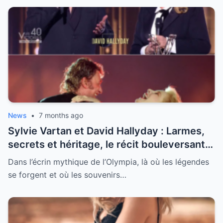
News
•
7 months ago
Sylvie Vartan et David Hallyday : Larmes,
secrets et héritage, le récit bouleversant
d’un hommage historique à Johnny à
Dans l’écrin mythique de l’Olympia, là où les légendes
l’Olympia
se forgent et où les souvenirs…