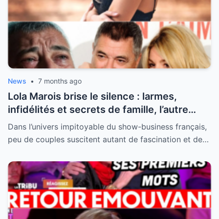
News
•
7 months ago
Lola Marois brise le silence : larmes,
infidélités et secrets de famille, l’autre
visage de Jean-Marie Bigard enfin dévoilé
Dans l’univers impitoyable du show-business français,
peu de couples suscitent autant de fascination et de…