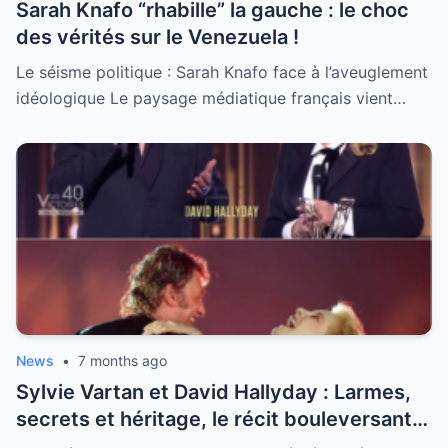
Sarah Knafo “rhabille” la gauche : le choc
des vérités sur le Venezuela !
Le séisme politique : Sarah Knafo face à l’aveuglement
idéologique Le paysage médiatique français vient…
News
•
7 months ago
Sylvie Vartan et David Hallyday : Larmes,
secrets et héritage, le récit bouleversant
d’un hommage historique à Johnny à