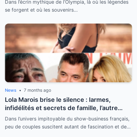
Dans l’écrin mythique de l’Olympia, là où les légendes
l’Olympia
se forgent et où les souvenirs…
News
•
7 months ago
Lola Marois brise le silence : larmes,
infidélités et secrets de famille, l’autre
visage de Jean-Marie Bigard enfin dévoilé
Dans l’univers impitoyable du show-business français,
peu de couples suscitent autant de fascination et de…