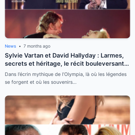
News
•
7 months ago
Sylvie Vartan et David Hallyday : Larmes,
secrets et héritage, le récit bouleversant
d’un hommage historique à Johnny à
Dans l’écrin mythique de l’Olympia, là où les légendes
l’Olympia
se forgent et où les souvenirs…