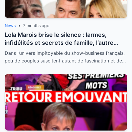
News
•
7 months ago
Lola Marois brise le silence : larmes,
infidélités et secrets de famille, l’autre
visage de Jean-Marie Bigard enfin dévoilé
Dans l’univers impitoyable du show-business français,
peu de couples suscitent autant de fascination et de…