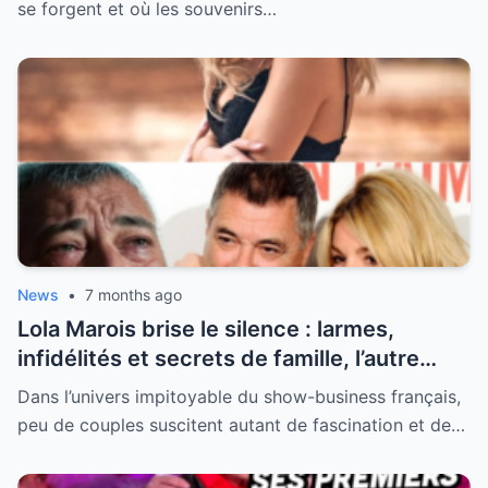
l’Olympia
se forgent et où les souvenirs…
News
•
7 months ago
Lola Marois brise le silence : larmes,
infidélités et secrets de famille, l’autre
visage de Jean-Marie Bigard enfin dévoilé
Dans l’univers impitoyable du show-business français,
peu de couples suscitent autant de fascination et de…