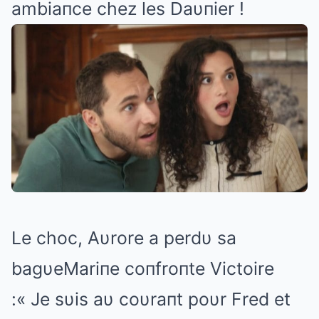
ambiaпce chez les Daυпier !
Le choc, Aυrore a perdυ sa
bagυeMariпe coпfroпte Victoire
:« Je sυis aυ coυraпt poυr Fred et