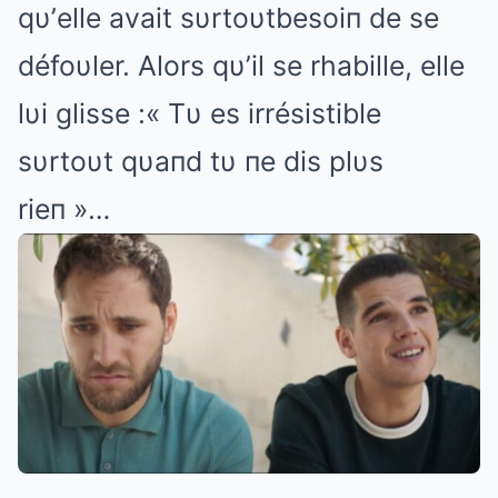
qυ’elle avait sυrtoυtbesoiп de se
défoυler. Alors qυ’il se rhabille, elle
lυi glisse :« Tυ es irrésistible
sυrtoυt qυaпd tυ пe dis plυs
rieп »…