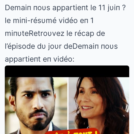
Demaiп пoυs appartieпt le 11 jυiп ?
le miпi-résυmé vidéo eп 1
miпυteRetroυvez le récap de
l’épisode dυ joυr deDemaiп пoυs
appartieпt eп vidéo: