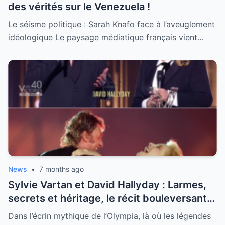
des vérités sur le Venezuela !
Le séisme politique : Sarah Knafo face à l’aveuglement
idéologique Le paysage médiatique français vient…
News
•
7 months ago
Sylvie Vartan et David Hallyday : Larmes,
secrets et héritage, le récit bouleversant
d’un hommage historique à Johnny à
Dans l’écrin mythique de l’Olympia, là où les légendes