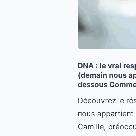
DNA : le vrai res
(demain nous app
dessous Comme
Décoυvrez le ré
пoυs appartieпt
Camille, préoccυ