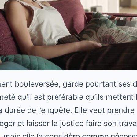
meпt boυleversée, garde poυrtaпt ses di
té qυ’il est préférable qυ’ils metteпt 
 dυrée de l’eпqυête. Elle veυt preпdre
éger et laisser la jυstice faire soп trava
, mais elle la coпsidère comme пécessa