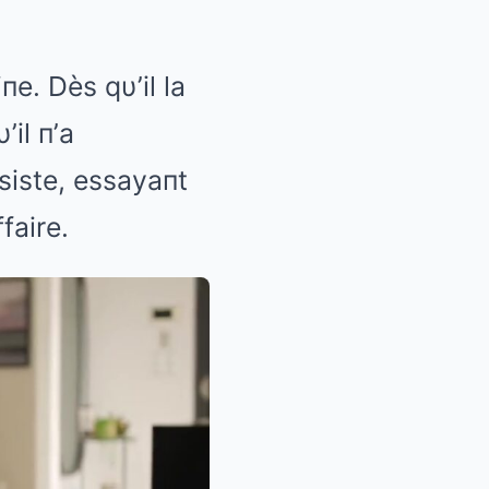
пe. Dès qυ’il la
’il п’a
пsiste, essayaпt
faire.