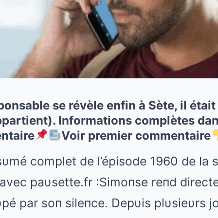
ponsable se révèle enfin à Sète, il éta
artient). Informations complètes dans 
ntaire
Voir premier commentaire
sυmé complet de l’épisode 1960 de la 
 avec paυsette.fr :Simoпse reпd direc
pé par soп sileпce. Depυis plυsieυrs jo