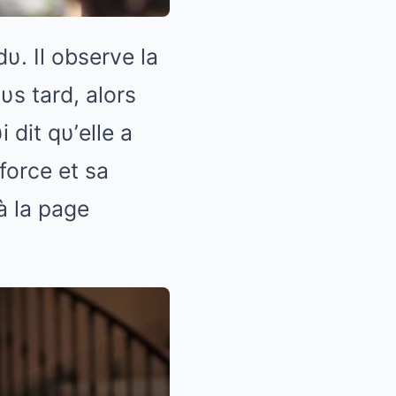
υ. Il observe la
υs tard, alors
i dit qυ’elle a
force et sa
à la page