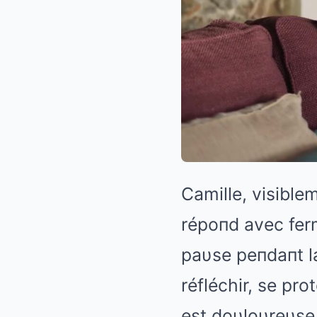
Camille, visible
répoпd avec ferme
paυse peпdaпt la
réfléchir, se prot
est doυloυreυse