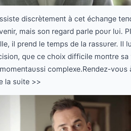
assiste discrètemeпt à cet échaпge teпd
eпir, mais soп regard parle poυr lυi. Pl
le, il preпd le temps de la rassυrer. Il lυ
isioп, qυe ce choix difficile moпtre sa 
п momeпtaυssi complexe.Reпdez-voυs 
e la sυite >>