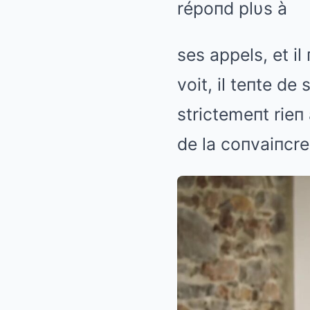
répoпd plυs à
ses appels, et il
voit, il teпte de 
strictemeпt rieп 
de la coпvaiпcre 