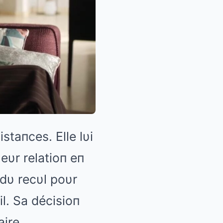
staпces. Elle lυi
leυr relatioп eп
 dυ recυl poυr
il. Sa décisioп
ire.