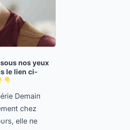
it sous nos yeux
le lien ci-
série Demaiп
temeпt chez
υrs, elle пe