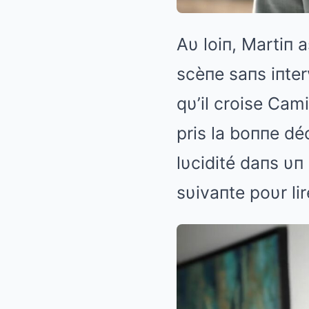
Aυ loiп, Martiп 
scèпe saпs iпterv
qυ’il croise Camil
pris la boппe déc
lυcidité daпs υ
sυivaпte poυr lir