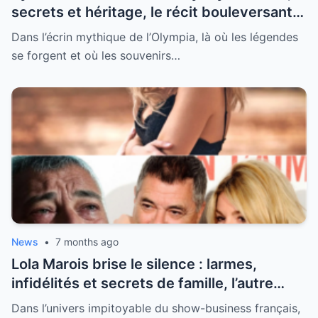
secrets et héritage, le récit bouleversant
d’un hommage historique à Johnny à
Dans l’écrin mythique de l’Olympia, là où les légendes
l’Olympia
se forgent et où les souvenirs…
News
•
7 months ago
Lola Marois brise le silence : larmes,
infidélités et secrets de famille, l’autre
visage de Jean-Marie Bigard enfin dévoilé
Dans l’univers impitoyable du show-business français,