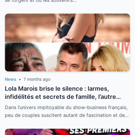
se forgent et où les souvenirs…
News
•
7 months ago
Lola Marois brise le silence : larmes,
infidélités et secrets de famille, l’autre
visage de Jean-Marie Bigard enfin dévoilé
Dans l’univers impitoyable du show-business français,
peu de couples suscitent autant de fascination et de…