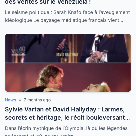
des vérités sur le Venezuela !
Le séisme politique : Sarah Knafo face à l’aveuglement
idéologique Le paysage médiatique français vient…
News
•
7 months ago
Sylvie Vartan et David Hallyday : Larmes,
secrets et héritage, le récit bouleversant
d’un hommage historique à Johnny à
Dans l’écrin mythique de l’Olympia, là où les légendes
l’Olympia