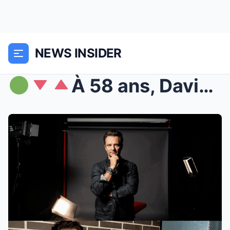
NEWS INSIDER
À 58 ans, David Hallyday admet ENFIN ce que l&#...