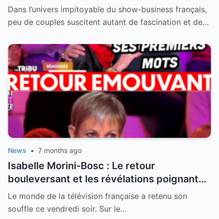
visage de Jean-Marie Bigard enfin dévoilé
Dans l’univers impitoyable du show-business français,
peu de couples suscitent autant de fascination et de…
News
•
7 months ago
Isabelle Morini-Bosc : Le retour
bouleversant et les révélations poignantes
après la perte de son mari
Le monde de la télévision française a retenu son
souffle ce vendredi soir. Sur le…