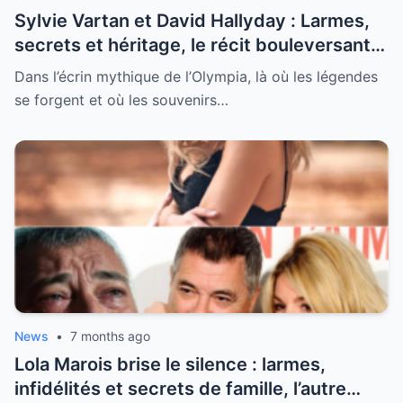
Sylvie Vartan et David Hallyday : Larmes,
secrets et héritage, le récit bouleversant
d’un hommage historique à Johnny à
Dans l’écrin mythique de l’Olympia, là où les légendes
l’Olympia
se forgent et où les souvenirs…
News
•
7 months ago
Lola Marois brise le silence : larmes,
infidélités et secrets de famille, l’autre