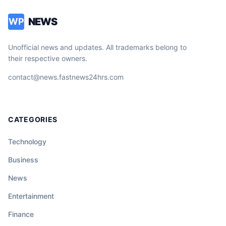
télévision d’une intensité rare qui nous
NEWS
WP
force à regarder l’horreur en face. La vidéo
du clash intégral est en commentaire.
Unofficial news and updates. All trademarks belong to
their respective owners.
contact@news.fastnews24hrs.com
CATEGORIES
Technology
Business
News
Entertainment
Finance