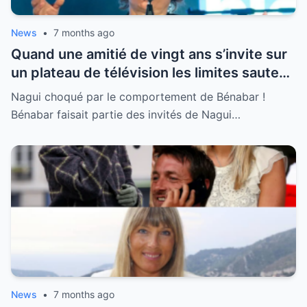
fois les caméras éteintes. La vérité sur ce
trio surprenant est enfin dévoilée.
News
•
7 months ago
Quand une amitié de vingt ans s’invite sur
un plateau de télévision les limites sautent
parfois sans prévenir. Nagui a été
Nagui choqué par le comportement de Bénabar !
littéralement scotché par l’attitude
Bénabar faisait partie des invités de Nagui…
ingérable de son ami Bénabar lors de leur
dernière rencontre télévisuelle. Entre
révélations gênantes et comportement
dissipé le chanteur n’a épargné personne
et surtout pas l’animateur qui a eu bien du
mal à reprendre le fil de son émission. Une
séquence culte qui prouve que l’amitié
entre stars peut être explosive et pleine
de surprises inattendues.
News
•
7 months ago