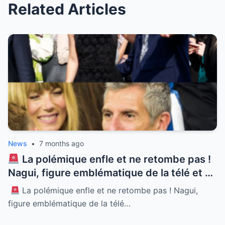
Related Articles
News
•
7 months ago
La polémique enfle et ne retombe pas !
Nagui, figure emblématique de la télé et né
à Alexandrie, se retrouve au cœur d’une
La polémique enfle et ne retombe pas ! Nagui,
tempête médiatique sans précédent.
figure emblématique de la télé…
Accusé de propos racistes en pleine