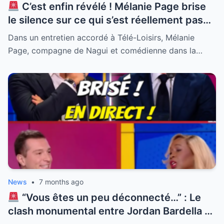
C’est enfin révélé ! Mélanie Page brise
le silence sur ce qui s’est réellement passé
en coulisses avec Natasha St-Pier. Alors
Dans un entretien accordé à Télé-Loisirs, Mélanie
que tout le monde s’interrogeait sur
Page, compagne de Nagui et comédienne dans la…
l’ambiance lors du tournage de la série
culte, la compagne de Nagui a lâché une
phrase qui en dit long sur leur relation loin
des caméras. Personne ne s’attendait à
une telle confession sur leur dynamique.
Découvrez la vérité sur cette rencontre
inattendue qui fait trembler la sphère
médiatique et change tout ce que vous
pensiez savoir.
News
•
7 months ago
“Vous êtes un peu déconnecté…” : Le
clash monumental entre Jordan Bardella et