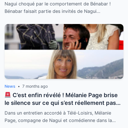
parfois sans prévenir. Nagui a été
Nagui choqué par le comportement de Bénabar !
littéralement scotché par l’attitude
Bénabar faisait partie des invités de Nagui…
ingérable de son ami Bénabar lors de leur
dernière rencontre télévisuelle. Entre
révélations gênantes et comportement
dissipé le chanteur n’a épargné personne
et surtout pas l’animateur qui a eu bien du
mal à reprendre le fil de son émission. Une
séquence culte qui prouve que l’amitié
entre stars peut être explosive et pleine
de surprises inattendues.
News
•
7 months ago
C’est enfin révélé ! Mélanie Page brise
le silence sur ce qui s’est réellement passé
en coulisses avec Natasha St-Pier. Alors
Dans un entretien accordé à Télé-Loisirs, Mélanie
que tout le monde s’interrogeait sur
Page, compagne de Nagui et comédienne dans la…
l’ambiance lors du tournage de la série