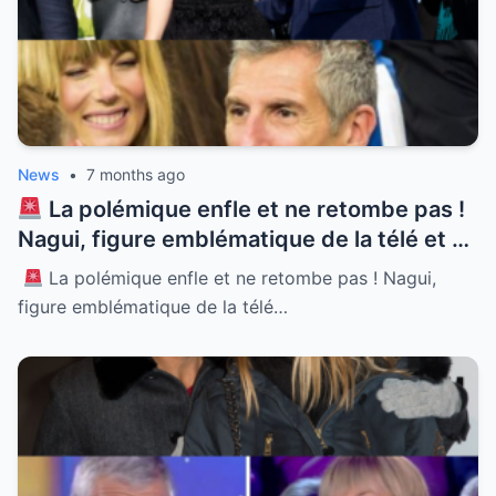
News
•
7 months ago
La polémique enfle et ne retombe pas !
Nagui, figure emblématique de la télé et né
à Alexandrie, se retrouve au cœur d’une
La polémique enfle et ne retombe pas ! Nagui,
tempête médiatique sans précédent.
figure emblématique de la télé…
Accusé de propos racistes en pleine
émission, l’animateur tombe des nues et
tente de justifier ce qu’il qualifie de simple
humour. Mais cette défense passe mal
auprès de nombreux internautes choqués.
Comment celui qui a souffert de