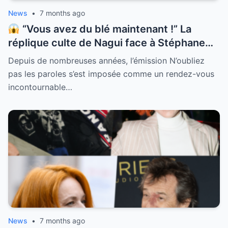
est bouleversante.
News
•
7 months ago
“Vous avez du blé maintenant !” La
réplique culte de Nagui face à Stéphane
fait le tour du web ! Quand l’un des plus
Depuis de nombreuses années, l’émission N’oubliez
grands Maestros de l’histoire révèle enfin
pas les paroles s’est imposée comme un rendez-vous
ce qu’il compte faire de ses gains
incontournable…
astronomiques personne ne s’attendait à
ça. Le décalage entre la somme remportée
et le rêve évoqué est tel que l’animateur a
dû remettre les pendules à l’heure avec
son humour légendaire. Plongez au cœur
de ce moment de télévision unique qui
prouve que l’argent ne change pas la
nature profonde des gens.
News
•
7 months ago