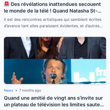
Des révélations inattendues secouent
le monde de la télé ! Quand Natasha St-
Pier débarque sur le plateau de Jean-Luc
Il est des rencontres artistiques qui semblent écrites
Reichmann l’alchimie est immédiate mais
d’avance tant elles paraissent évidentes, et d’autres…
une présence change toute la donne.
“Lorsque l’épouse est dans les parages…”
cette petite phrase en dit long sur
l’ambiance réelle qui régnait lors du
tournage. Entre complicité affichée et
surveillance discrète découvrez comment
la femme de l’animateur a influencé leur
relation et ce qui s’est vraiment passé une
fois les caméras éteintes. La vérité sur ce
trio surprenant est enfin dévoilée.
News
•
7 months ago
Quand une amitié de vingt ans s’invite sur
un plateau de télévision les limites sautent