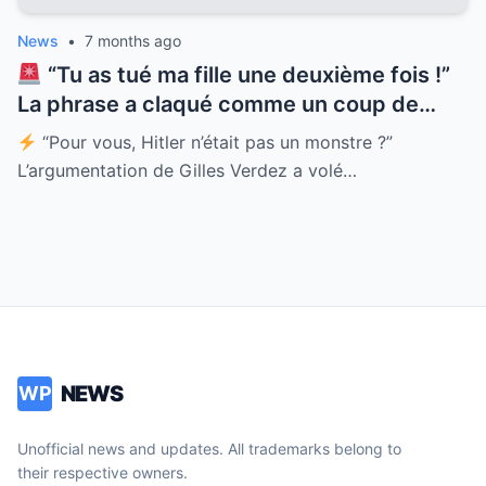
News
•
7 months ago
“Tu as tué ma fille une deuxième fois !”
La phrase a claqué comme un coup de
fouet sur le plateau de TPMP. Patrick
“Pour vous, Hitler n’était pas un monstre ?”
Jardin, père d’une victime du Bataclan, est
L’argumentation de Gilles Verdez a volé…
venu régler ses comptes avec Gilles
Verdez les yeux dans les yeux. Le sujet ?
L’humanité des terroristes. Entre larmes
contenues et rage froide, ce père brisé a
livré une leçon de réalité brutale à un
chroniqueur tétanisé. Un moment de
télévision d’une intensité rare qui nous
NEWS
WP
force à regarder l’horreur en face. La vidéo
du clash intégral est en commentaire.
Unofficial news and updates. All trademarks belong to
their respective owners.