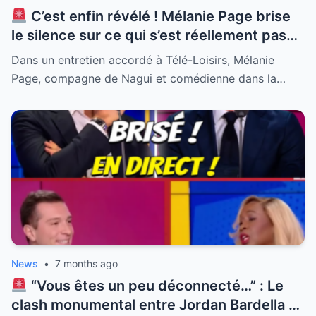
C’est enfin révélé ! Mélanie Page brise
le silence sur ce qui s’est réellement passé
en coulisses avec Natasha St-Pier. Alors
Dans un entretien accordé à Télé-Loisirs, Mélanie
que tout le monde s’interrogeait sur
Page, compagne de Nagui et comédienne dans la…
l’ambiance lors du tournage de la série
culte, la compagne de Nagui a lâché une
phrase qui en dit long sur leur relation loin
des caméras. Personne ne s’attendait à
une telle confession sur leur dynamique.
Découvrez la vérité sur cette rencontre
inattendue qui fait trembler la sphère
médiatique et change tout ce que vous
pensiez savoir.
News
•
7 months ago
“Vous êtes un peu déconnecté…” : Le
clash monumental entre Jordan Bardella et