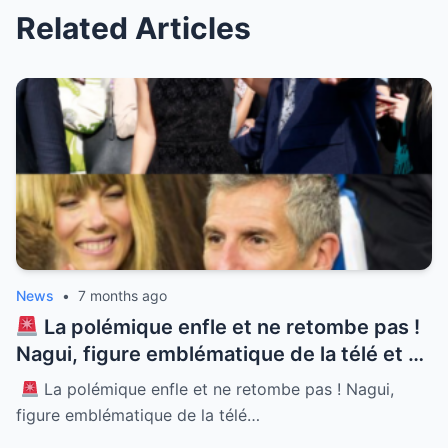
Related Articles
News
•
7 months ago
La polémique enfle et ne retombe pas !
Nagui, figure emblématique de la télé et né
à Alexandrie, se retrouve au cœur d’une
La polémique enfle et ne retombe pas ! Nagui,
tempête médiatique sans précédent.
figure emblématique de la télé…
Accusé de propos racistes en pleine