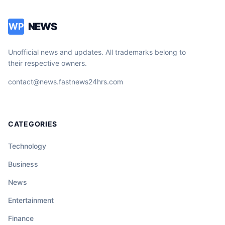
chroniqueur tétanisé. Un moment de
télévision d’une intensité rare qui nous
NEWS
WP
force à regarder l’horreur en face. La vidéo
du clash intégral est en commentaire.
Unofficial news and updates. All trademarks belong to
their respective owners.
contact@news.fastnews24hrs.com
CATEGORIES
Technology
Business
News
Entertainment
Finance