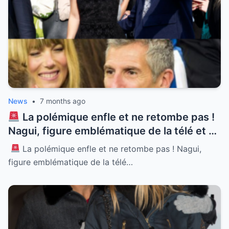
News
•
7 months ago
La polémique enfle et ne retombe pas !
Nagui, figure emblématique de la télé et né
à Alexandrie, se retrouve au cœur d’une
La polémique enfle et ne retombe pas ! Nagui,
tempête médiatique sans précédent.
figure emblématique de la télé…
Accusé de propos racistes en pleine
émission, l’animateur tombe des nues et
tente de justifier ce qu’il qualifie de simple
humour. Mais cette défense passe mal
auprès de nombreux internautes choqués.