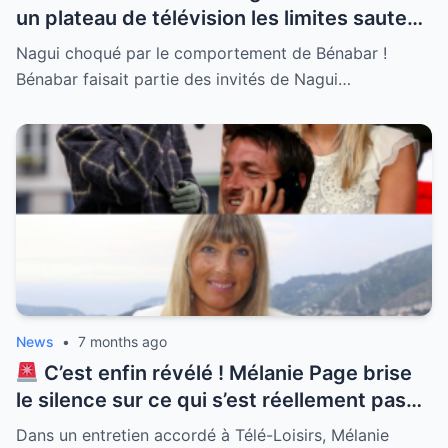
un plateau de télévision les limites sautent
parfois sans prévenir. Nagui a été
Nagui choqué par le comportement de Bénabar !
littéralement scotché par l’attitude
Bénabar faisait partie des invités de Nagui…
ingérable de son ami Bénabar lors de leur
dernière rencontre télévisuelle. Entre
révélations gênantes et comportement
dissipé le chanteur n’a épargné personne
et surtout pas l’animateur qui a eu bien du
mal à reprendre le fil de son émission. Une
séquence culte qui prouve que l’amitié
entre stars peut être explosive et pleine
de surprises inattendues.
News
•
7 months ago
C’est enfin révélé ! Mélanie Page brise
le silence sur ce qui s’est réellement passé
en coulisses avec Natasha St-Pier. Alors
Dans un entretien accordé à Télé-Loisirs, Mélanie