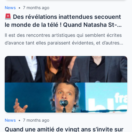
News
•
7 months ago
Des révélations inattendues secouent
le monde de la télé ! Quand Natasha St-
Pier débarque sur le plateau de Jean-Luc
Il est des rencontres artistiques qui semblent écrites
Reichmann l’alchimie est immédiate mais
d’avance tant elles paraissent évidentes, et d’autres…
une présence change toute la donne.
“Lorsque l’épouse est dans les parages…”
cette petite phrase en dit long sur
l’ambiance réelle qui régnait lors du
tournage. Entre complicité affichée et
surveillance discrète découvrez comment
la femme de l’animateur a influencé leur
relation et ce qui s’est vraiment passé une
fois les caméras éteintes. La vérité sur ce
trio surprenant est enfin dévoilée.
News
•
7 months ago
Quand une amitié de vingt ans s’invite sur