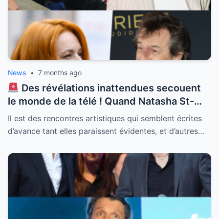
son humour légendaire. Plongez au cœur
de ce moment de télévision unique qui
prouve que l’argent ne change pas la
nature profonde des gens.
News
•
7 months ago
Des révélations inattendues secouent
le monde de la télé ! Quand Natasha St-
Pier débarque sur le plateau de Jean-Luc
Il est des rencontres artistiques qui semblent écrites
Reichmann l’alchimie est immédiate mais
d’avance tant elles paraissent évidentes, et d’autres…
une présence change toute la donne.
“Lorsque l’épouse est dans les parages…”
cette petite phrase en dit long sur
l’ambiance réelle qui régnait lors du
tournage. Entre complicité affichée et
surveillance discrète découvrez comment