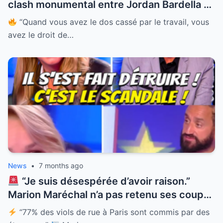
clash monumental entre Jordan Bardella et
l’avocat Charles Consigny !
Ce dernier a
“Quand vous avez le dos cassé par le travail, vous
tenté de donner une leçon de “réalité” au
avez le droit de…
président du RN, l’accusant d’être un
simple “Instagrammeur” sans expérience.
La réponse de Bardella a été cinglante,
renvoyant l’avocat parisien à son “mépris
de classe” et à sa méconnaissance totale
de la vie des Français.
Entre piques sur
les scores électoraux et débat houleux sur
Saint-Denis, regardez comment Bardella a
recadré Consigny en direct ! La vidéo
explosive est juste ici !
News
•
7 months ago
“Je suis désespérée d’avoir raison.”
Marion Maréchal n’a pas retenu ses coups
face à Gilles Verdez !
Entre la polémique
“77% des viols de rue à Paris sont commis par des
sur Aya Nakamura aux JO, la GPA qualifiée