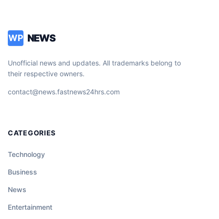
livré une leçon de réalité brutale à un
chroniqueur tétanisé. Un moment de
télévision d’une intensité rare qui nous
NEWS
WP
force à regarder l’horreur en face. La vidéo
du clash intégral est en commentaire.
Unofficial news and updates. All trademarks belong to
their respective owners.
contact@news.fastnews24hrs.com
CATEGORIES
Technology
Business
News
Entertainment