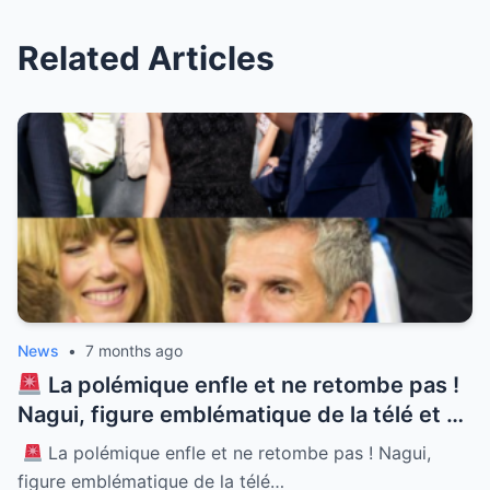
Related Articles
News
•
7 months ago
La polémique enfle et ne retombe pas !
Nagui, figure emblématique de la télé et né
à Alexandrie, se retrouve au cœur d’une
La polémique enfle et ne retombe pas ! Nagui,
tempête médiatique sans précédent.
figure emblématique de la télé…