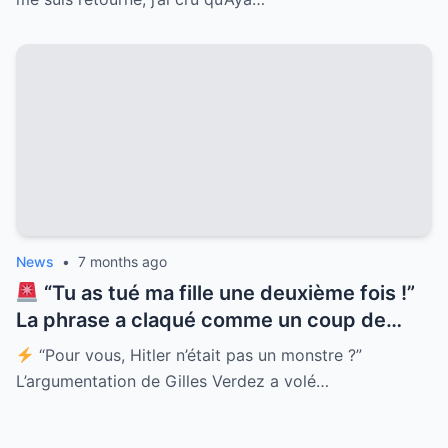
avez bien lu !) et Philippe Lacheau en
perdition totale sur Sarkozy, le plateau de
Cyril Hanouna a explosé.
Mais le
moment qui a tué tout le monde ? Quand
Chantal imite Cyril… devant Cyril ! C’est
gênant, c’est culte, c’est du génie
incompris. Regardez la vidéo qui fait
pleurer de rire le web !
News
•
7 months ago
“Tu as tué ma fille une deuxième fois !”
La phrase a claqué comme un coup de
fouet sur le plateau de TPMP. Patrick
“Pour vous, Hitler n’était pas un monstre ?”
Jardin, père d’une victime du Bataclan, est
L’argumentation de Gilles Verdez a volé…
venu régler ses comptes avec Gilles
Verdez les yeux dans les yeux. Le sujet ?