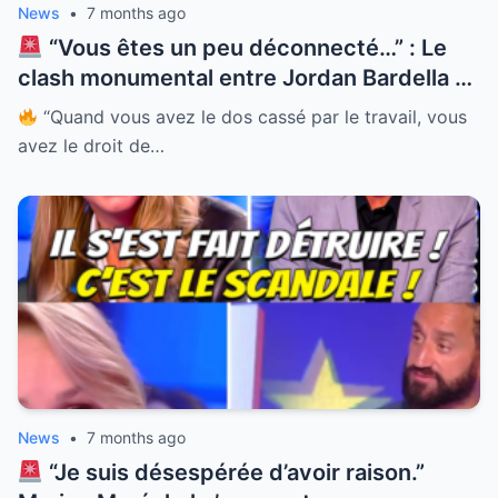
News
•
7 months ago
“Vous êtes un peu déconnecté…” : Le
clash monumental entre Jordan Bardella et
l’avocat Charles Consigny !
Ce dernier a
“Quand vous avez le dos cassé par le travail, vous
tenté de donner une leçon de “réalité” au
avez le droit de…
président du RN, l’accusant d’être un
simple “Instagrammeur” sans expérience.
La réponse de Bardella a été cinglante,
renvoyant l’avocat parisien à son “mépris
de classe” et à sa méconnaissance totale
de la vie des Français.
Entre piques sur
les scores électoraux et débat houleux sur
Saint-Denis, regardez comment Bardella a
recadré Consigny en direct ! La vidéo
explosive est juste ici !
News
•
7 months ago
“Je suis désespérée d’avoir raison.”