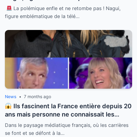
à Alexandrie, se retrouve au cœur d’une
La polémique enfle et ne retombe pas ! Nagui,
tempête médiatique sans précédent.
figure emblématique de la télé…
Accusé de propos racistes en pleine
émission, l’animateur tombe des nues et
tente de justifier ce qu’il qualifie de simple
humour. Mais cette défense passe mal
auprès de nombreux internautes choqués.
Comment celui qui a souffert de
discriminations a-t-il pu déraper ainsi ?
Découvrez les dessous de ce scandale qui
divise la France et la réponse cinglante de
la star.
News
•
7 months ago
Ils fascinent la France entière depuis 20
ans mais personne ne connaissait les
détails troublants de leur rencontre.
Dans le paysage médiatique français, où les carrières
Mélanie Page a fait ramer Nagui comme
se font et se défont à la…