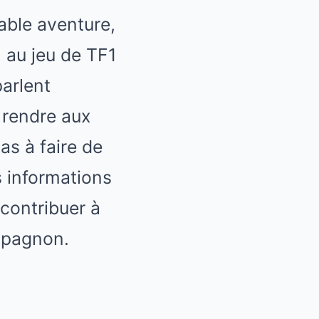
able aventure,
n au jeu de TF1
parlent
 rendre aux
as à faire de
s informations
 contribuer à
mpagnon.