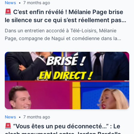
News
•
7 months ago
C’est enfin révélé ! Mélanie Page brise
le silence sur ce qui s’est réellement passé
en coulisses avec Natasha St-Pier. Alors
Dans un entretien accordé à Télé-Loisirs, Mélanie
que tout le monde s’interrogeait sur
Page, compagne de Nagui et comédienne dans la…
l’ambiance lors du tournage de la série
culte, la compagne de Nagui a lâché une
phrase qui en dit long sur leur relation loin
des caméras. Personne ne s’attendait à
une telle confession sur leur dynamique.
Découvrez la vérité sur cette rencontre
inattendue qui fait trembler la sphère
médiatique et change tout ce que vous
pensiez savoir.
News
•
7 months ago
“Vous êtes un peu déconnecté…” : Le