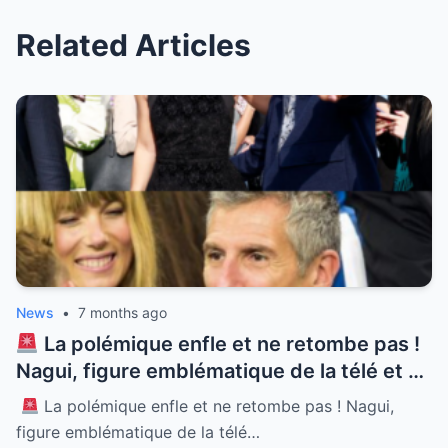
Related Articles
News
•
7 months ago
La polémique enfle et ne retombe pas !
Nagui, figure emblématique de la télé et né
à Alexandrie, se retrouve au cœur d’une
La polémique enfle et ne retombe pas ! Nagui,
tempête médiatique sans précédent.
figure emblématique de la télé…