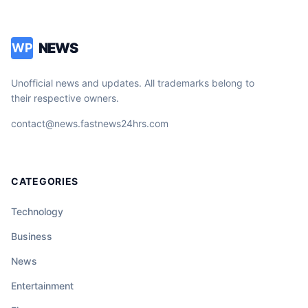
chroniqueur tétanisé. Un moment de
télévision d’une intensité rare qui nous
NEWS
WP
force à regarder l’horreur en face. La vidéo
du clash intégral est en commentaire.
Unofficial news and updates. All trademarks belong to
their respective owners.
contact@news.fastnews24hrs.com
CATEGORIES
Technology
Business
News
Entertainment